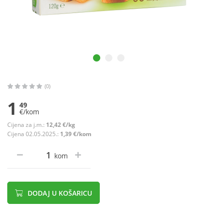
(0)
1
49
€/kom
Cijena za j.m.:
12,42 €/kg
Cijena 02.05.2025.:
1,39 €/kom
kom
DODAJ U KOŠARICU