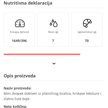
Nutritivna deklaracija
Energija (kJ/kcal)
Masti (g)
Ugljikohidrati (g)
1649/396
7
70
Opis proizvoda
Naziv proizvoda:
Mini dvopek dobiven iz pšeničnog brašna, hrskave teksture i
zlatno žute boje.
Neto količina: