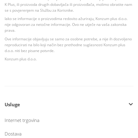
K Plus, ili proizvoda drugih dobavljača ili proizvođača, molimo obratite nam
se s povjerenjem na Službu za Korisnike.
Iako se informacije o proizvodima redovito ažuriraju, Konzum plus d.o.o.
nije odgovoran za netočne informacije. Ovo ne utječe na vaša zakonska
prava.
Ove informacije objavljuju se samo za osobne potrebe, a nije ih dozvoljeno
reproducirati na bilo koji način bez prethodne suglasnosti Konzum plus
d.o.o. niti bez pisane potvrde.
Konzum plus d.o.o.
Usluge
Internet trgovina
Dostava