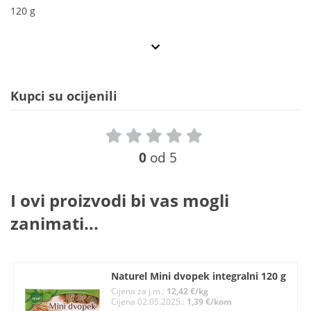
120 g
Kupci su ocijenili
0
od 5
I ovi proizvodi bi vas mogli
zanimati...
Naturel Mini dvopek integralni 120 g
Cijena za j.m.:
12,42 €/kg
Cijena 02.05.2025.:
1,39 €/kom