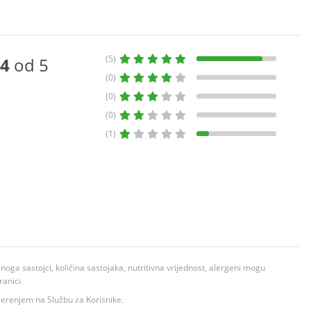
(5)
4
od 5
(0)
(0)
(0)
(1)
ga sastojci, količina sastojaka, nutritivna vrijednost, alergeni mogu
ranici.
ovjerenjem na Službu za Korisnike.