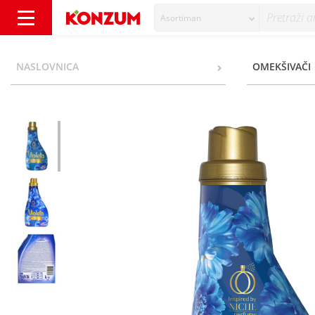
Asortiman
Violeta Ultra Intense Omekšivač mystic 1550
NASLOVNICA
OMEKŠIVAČI