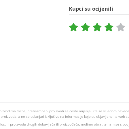
Kupci su ocijenili
oizvodima točna, prehrambeni proizvodi se često mijenjaju te se slijedom navedeno
ju proizvoda, a ne se oslanjati isključivo na informacije koje su objavljene na web st
 K Plus, ili proizvoda drugih dobavljača ili proizvođača, molimo obratite nam se s p