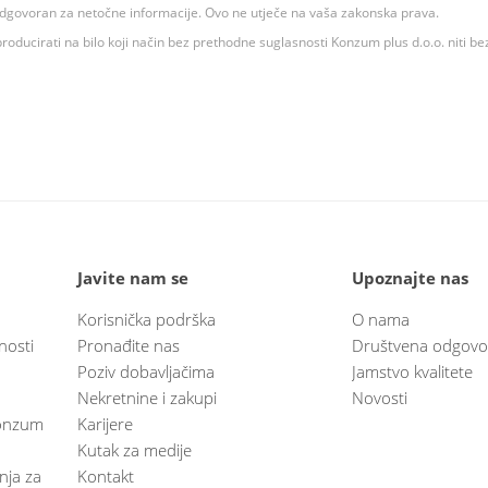
 odgovoran za netočne informacije. Ovo ne utječe na vaša zakonska prava.
roducirati na bilo koji način bez prethodne suglasnosti Konzum plus d.o.o. niti be
Javite nam se
Upoznajte nas
Korisnička podrška
O nama
nosti
Pronađite nas
Društvena odgovo
Poziv dobavljačima
Jamstvo kvalitete
Nekretnine i zakupi
Novosti
 Konzum
Karijere
Kutak za medije
anja za
Kontakt