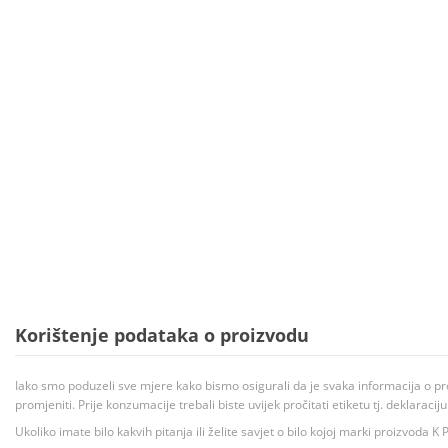
Korištenje podataka o proizvodu
Iako smo poduzeli sve mjere kako bismo osigurali da je svaka informacija o pr
promjeniti. Prije konzumacije trebali biste uvijek pročitati etiketu tj. deklaraci
Ukoliko imate bilo kakvih pitanja ili želite savjet o bilo kojoj marki proizvoda