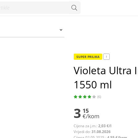
 ml - Konzum
SUPER PRILIKA
!
Violeta Ultra
1550 ml
(6)
3
15
€/kom
Cijena za j.m.:
2,03 €/l
Vrijedi do:
31.08.2026
Cijena 02.05.2025.:
4,55 €/kom