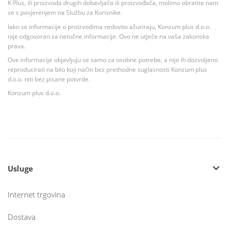
K Plus, ili proizvoda drugih dobavljača ili proizvođača, molimo obratite nam
se s povjerenjem na Službu za Korisnike.
Iako se informacije o proizvodima redovito ažuriraju, Konzum plus d.o.o.
nije odgovoran za netočne informacije. Ovo ne utječe na vaša zakonska
prava.
Ove informacije objavljuju se samo za osobne potrebe, a nije ih dozvoljeno
reproducirati na bilo koji način bez prethodne suglasnosti Konzum plus
d.o.o. niti bez pisane potvrde.
Konzum plus d.o.o.
Usluge
Internet trgovina
Dostava