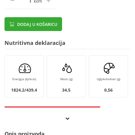
kom
DODAJ U KOŠARICU
Nutritivna deklaracija
Energija (kJ/kcal)
Masti (g)
Ugljikohidrati (g)
1824,2/439,4
34,5
0,56
Opis proizvoda