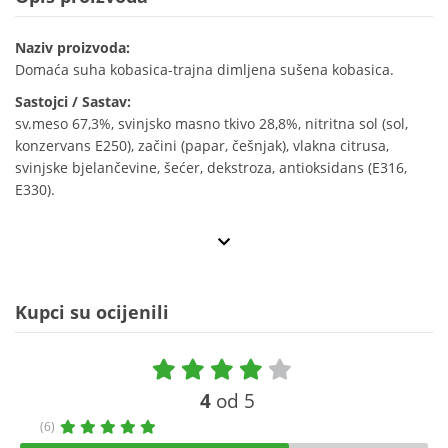
Naziv proizvoda:
Domaća suha kobasica-trajna dimljena sušena kobasica.
Sastojci / Sastav:
sv.meso 67,3%, svinjsko masno tkivo 28,8%, nitritna sol (sol,
konzervans E250), začini (papar, češnjak), vlakna citrusa,
svinjske bjelančevine, šećer, dekstroza, antioksidans (E316,
E330).
Kupci su ocijenili
4
od 5
(6)