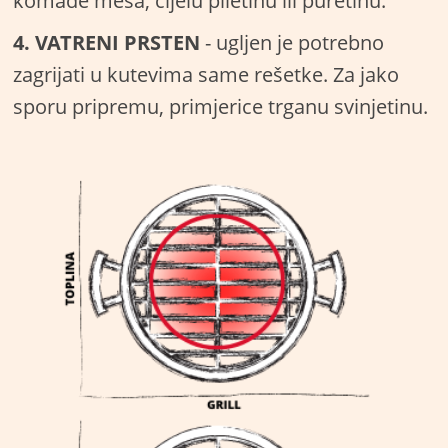
komade mesa, cijelu piletinu ili puretinu.
4. VATRENI PRSTEN
- ugljen je potrebno
zagrijati u kutevima same rešetke. Za jako
sporu pripremu, primjerice trganu svinjetinu.