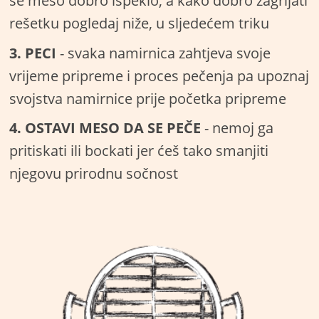
se meso dobro ispeklo, a kako dobro zagrijati
rešetku pogledaj niže, u sljedećem triku
3. PECI
- svaka namirnica zahtjeva svoje
vrijeme pripreme i proces pečenja pa upoznaj
svojstva namirnice prije početka pripreme
4. OSTAVI MESO DA SE PEČE
- nemoj ga
pritiskati ili bockati jer ćeš tako smanjiti
njegovu prirodnu sočnost