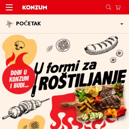
Roštilj - Konzum
POČETAK
POSEBNE PONUDE
NAGRADNI NATJEČAJ
TRIKOVI
RECEPTI