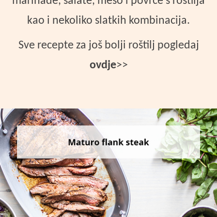
marinade, salate, meso i povrće s roštilja
kao i nekoliko slatkih kombinacija.
Sve recepte za još bolji roštilj pogledaj
ovdje
>>