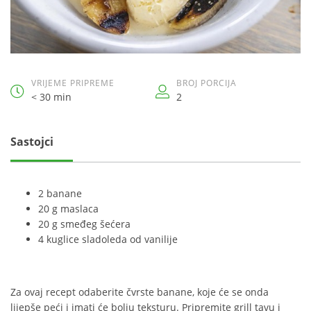
VRIJEME PRIPREME
BROJ PORCIJA
< 30 min
2
Sastojci
2 banane
20 g maslaca
20 g smeđeg šećera
4 kuglice sladoleda od vanilije
Za ovaj recept odaberite čvrste banane, koje će se onda
lijepše peći i imati će bolju teksturu. Pripremite grill tavu i