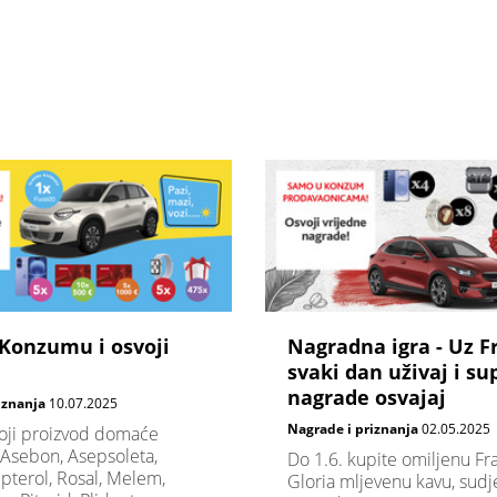
Konzumu i osvoji
Nagradna igra - Uz F
svaki dan uživaj i su
nagrade osvajaj
iznanja
10.07.2025
Nagrade i priznanja
02.05.2025
koji proizvod domaće
Asebon, Asepsoleta,
Do 1.6. kupite omiljenu Fra
ipterol, Rosal, Melem,
Gloria mljevenu kavu, sudje