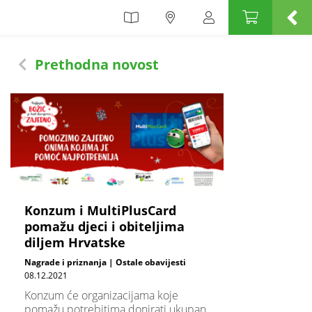
Prethodna novost
Konzum i MultiPlusCard
pomažu djeci i obiteljima
diljem Hrvatske
Nagrade i priznanja | Ostale obavijesti
08.12.2021
Konzum će organizacijama koje
pomažu potrebitima donirati ukupan