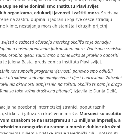
je Dupine Nine
donirali smo Institutu Plavi svijet,
ih organizama, edukaciji javnosti i zaštiti mora.
Sredstva
mjerene na zaštitu dupina u Jadranu koji sve češće stradaju
e klime, nestajanja morskih staništa i drugih prijetnji
vijesti o važnosti očuvanja morskog okoliša te je donaciju
k dupina u našem predivnom Jadranskom moru. Donirana sredstva
ne, osobito djecu, educiramo o tome kako se pravilno odnositi
ila je Jelena Basta, predsjednica Instituta Plavi svijet.
ješnih Konzumovih programa vjernosti, ponovno smo odlučili
vne i atraktivne sadržaje namijenjene i djeci i odraslima. Zahvalni
ili niz aktivnosti usmjerenih na zaštitu okoliša te nam je drago
rađana za tako važna društvena pitanja“
,
izjavila je Dunja Delić,
acija na posebnoj internetskoj stranici, poput raznih
a, stickera i gifova za društvene mreže.
Morsovci su osobito
hovom oznakom te na Instagramu s 1,3 milijuna impresija, a
e korisnicima omogućio da zarone u morske dubine okruženi
gradovima diljem Hrvatske, imale zajednički cilj – potaknuti