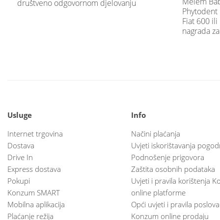
Melem Baby,
društveno odgovornom djelovanju
Phytodent i
Fiat 600 il
nagrada za 
Usluge
Info
Internet trgovina
Načini plaćanja
Dostava
Uvjeti iskorištavanja pogod
Drive In
Podnošenje prigovora
Express dostava
Zaštita osobnih podataka
Pokupi
Uvjeti i pravila korištenja
Konzum SMART
online platforme
Mobilna aplikacija
Opći uvjeti i pravila poslov
Plaćanje režija
Konzum online prodaju