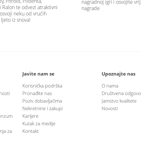
 Pitroid, Plidenta,
nagradnoj igri i osvojite vr
 Ralon te odvezi atraktivni
nagrade
i osvoji neku od vrućih
ljeto iz snova!
Javite nam se
Upoznajte nas
Korisnička podrška
O nama
nosti
Pronađite nas
Društvena odgovo
Poziv dobavljačima
Jamstvo kvalitete
Nekretnine i zakupi
Novosti
 Konzum
Karijere
Kutak za medije
anja za
Kontakt