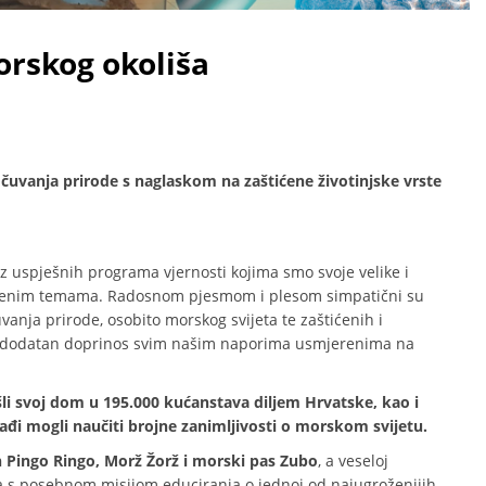
morskog okoliša
i očuvanja prirode s naglaskom na zaštićene životinjske vrste
 uspješnih programa vjernosti kojima smo svoje velike i
ruštvenim temama. Radosnom pjesmom i plesom simpatični su
anja prirode, osobito morskog svijeta te zaštićenih i
li dodatan doprinos svim našim naporima usmjerenima na
li svoj dom u 195.000 kućanstava diljem Hrvatske, kao i
ađi mogli naučiti brojne zanimljivosti o morskom svijetu.
 Pingo Ringo, Morž Žorž i morski pas Zubo
, a veseloj
gla s posebnom misijom educiranja o jednoj od najugroženijih