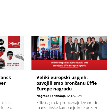
ranck
Veliki europski uspjeh:
per
osvojili smo brončanu Effie
Europe nagradu
Nagrade i priznanja
12.12.2024
nck ili
Effie nagrada prepoznaje izvanredne
lujte u
marketinške kampanje koje pokazuju