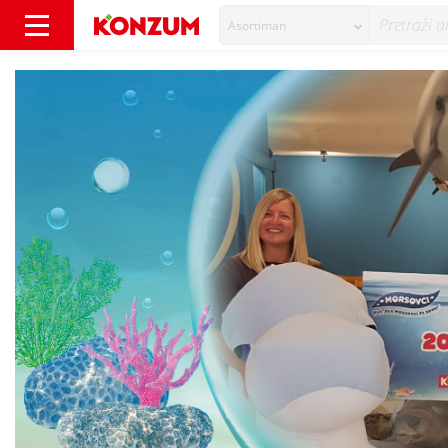
Asortiman
Morsovci doprinijeli zaštiti morskog okoliša -