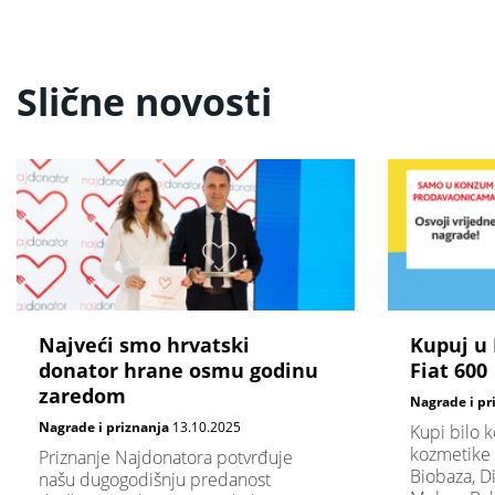
Slične novosti
Najveći smo hrvatski
Kupuj u 
donator hrane osmu godinu
Fiat 600
zaredom
Nagrade i pr
Nagrade i priznanja
13.10.2025
Kupi bilo 
kozmetike 
​​​​​​​Priznanje Najdonatora potvrđuje
Biobaza, D
našu dugogodišnju predanost