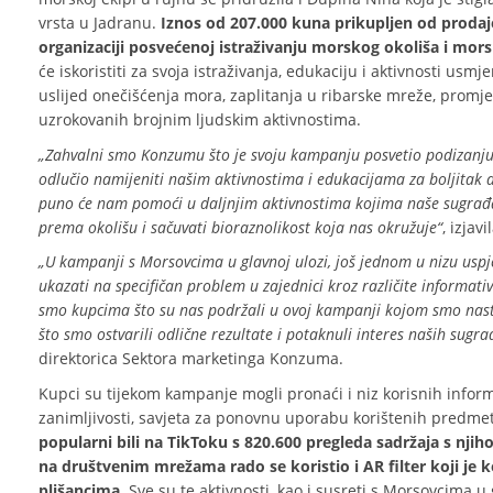
vrsta u Jadranu.
Iznos od 207.000 kuna prikupljen od proda
organizaciji posvećenoj istraživanju morskog okoliša i morsk
će iskoristiti za svoja istraživanja, edukaciju i aktivnosti us
uslijed onečišćenja mora, zaplitanja u ribarske mreže, promjen
uzrokovanih brojnim ljudskim aktivnostima.
„Zahvalni smo Konzumu što je svoju kampanju posvetio podizanju s
odlučio namijeniti našim aktivnostima i edukacijama za boljita
puno će nam pomoći u daljnjim aktivnostima kojima naše sugrađa
prema okolišu i sačuvati bioraznolikost koja nas okružuje
“
, izjav
„U kampanji s Morsovcima u glavnoj ulozi, još jednom u nizu usp
ukazati na specifičan problem u zajednici kroz različite informati
smo kupcima što su nas podržali u ovoj kampanji kojom smo nastav
što smo ostvarili odlične rezultate i potaknuli interes naših sug
direktorica Sektora marketinga Konzuma.
Kupci su tijekom kampanje mogli pronaći i niz korisnih inform
zanimljivosti, savjeta za ponovnu uporabu korištenih predmet
popularni bili na TikToku s 820.600 pregleda sadržaja s nji
na društvenim mrežama rado se koristio i AR filter koji j
plišancima.
Sve su te aktivnosti, kao i susreti s Morsovcima u 