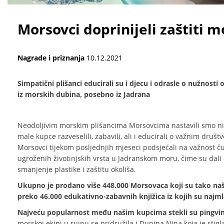
Morsovci doprinijeli zaštiti 
Nagrade i priznanja
10.12.2021
Simpatični plišanci educirali su i djecu i odrasle o nužnost
iz morskih dubina, posebno iz Jadrana
Neodoljivim morskim plišancima Morsovcima nastavili smo niz
male kupce razveselili, zabavili, ali i educirali o važnim d
Morsovci tijekom posljednjih mjeseci podsjećali na važnost čuv
ugroženih životinjskih vrsta u Jadranskom moru, čime su da
smanjenje plastike i zaštitu okoliša.
Ukupno je prodano više 448.000 Morsovaca koji su tako naš
preko 46.000 edukativno-zabavnih knjižica iz kojih su najml
Najveću popularnost među našim kupcima stekli su pingvin
morskoj ekipi u rujnu se pridružila i Dupina Nina koja je sti