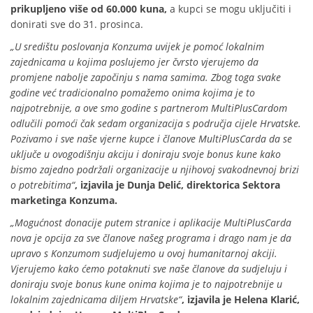
prikupljeno više od 60.000 kuna,
a kupci se mogu uključiti i
donirati sve do 31. prosinca.
„U središtu poslovanja Konzuma uvijek je pomoć lokalnim
zajednicama u kojima poslujemo jer čvrsto vjerujemo da
promjene nabolje započinju s nama samima. Zbog toga svake
godine već tradicionalno pomažemo onima kojima je to
najpotrebnije, a ove smo godine s partnerom MultiPlusCardom
odlučili pomoći čak sedam organizacija s područja cijele Hrvatske.
Pozivamo i sve naše vjerne kupce i članove MultiPlusCarda da se
uključe u ovogodišnju akciju i doniraju svoje bonus kune kako
bismo zajedno podržali organizacije u njihovoj svakodnevnoj brizi
o potrebitima“
,
izjavila je Dunja Delić, direktorica Sektora
marketinga Konzuma.
„Mogućnost donacije putem stranice i aplikacije MultiPlusCarda
nova je opcija za sve članove našeg programa i drago nam je da
upravo s Konzumom sudjelujemo u ovoj humanitarnoj akciji.
Vjerujemo kako ćemo potaknuti sve naše članove da sudjeluju i
doniraju svoje bonus kune onima kojima je to najpotrebnije u
lokalnim zajednicama diljem Hrvatske“
,
izjavila je Helena Klarić,