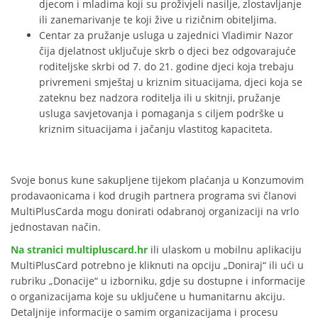
djecom i mladima koji su proživjeli nasilje, zlostavljanje
ili zanemarivanje te koji žive u rizičnim obiteljima.
Centar za pružanje usluga u zajednici Vladimir Nazor
čija djelatnost uključuje skrb o djeci bez odgovarajuće
roditeljske skrbi od 7. do 21. godine djeci koja trebaju
privremeni smještaj u kriznim situacijama, djeci koja se
zateknu bez nadzora roditelja ili u skitnji, pružanje
usluga savjetovanja i pomaganja s ciljem podrške u
kriznim situacijama i jačanju vlastitog kapaciteta.
Svoje bonus kune sakupljene tijekom plaćanja u Konzumovim
prodavaonicama i kod drugih partnera programa svi članovi
MultiPlusCarda mogu donirati odabranoj organizaciji na vrlo
jednostavan način.
Na stranici multipluscard.hr
ili ulaskom u mobilnu aplikaciju
MultiPlusCard potrebno je kliknuti na opciju „Doniraj“ ili ući u
rubriku „Donacije“ u izborniku, gdje su dostupne i informacije
o organizacijama koje su uključene u humanitarnu akciju.
Detaljnije informacije o samim organizacijama i procesu