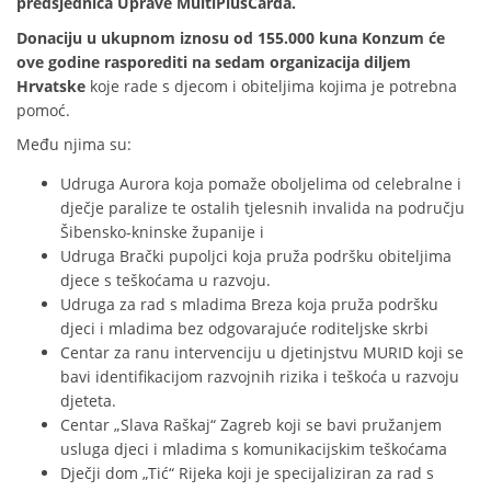
predsjednica Uprave MultiPlusCarda.
Donaciju u ukupnom iznosu od 155.000 kuna Konzum će
ove godine rasporediti na sedam organizacija diljem
Hrvatske
koje rade s djecom i obiteljima kojima je potrebna
pomoć.
Među njima su:
Udruga Aurora koja pomaže oboljelima od celebralne i
dječje paralize te ostalih tjelesnih invalida na području
Šibensko-kninske županije i
Udruga Brački pupoljci koja pruža podršku obiteljima
djece s teškoćama u razvoju.
Udruga za rad s mladima Breza koja pruža podršku
djeci i mladima bez odgovarajuće roditeljske skrbi
Centar za ranu intervenciju u djetinjstvu MURID koji se
bavi identifikacijom razvojnih rizika i teškoća u razvoju
djeteta.
Centar „Slava Raškaj“ Zagreb koji se bavi pružanjem
usluga djeci i mladima s komunikacijskim teškoćama
Dječji dom „Tić“ Rijeka koji je specijaliziran za rad s