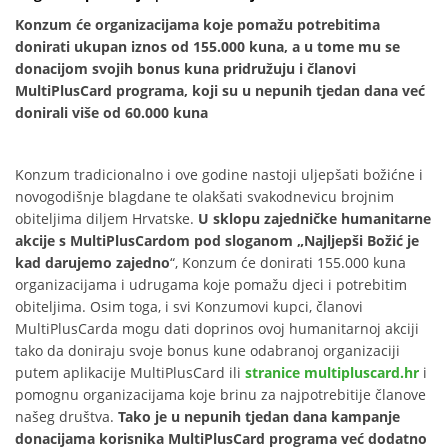
Konzum će organizacijama koje pomažu potrebitima
donirati ukupan iznos od 155.000 kuna, a u tome mu se
donacijom svojih bonus kuna pridružuju i članovi
MultiPlusCard programa, koji su u nepunih tjedan dana već
donirali više od 60.000 kuna
Konzum tradicionalno i ove godine nastoji uljepšati božićne i
novogodišnje blagdane te olakšati svakodnevicu brojnim
obiteljima diljem Hrvatske.
U sklopu zajedničke humanitarne
akcije s MultiPlusCardom pod sloganom „Najljepši Božić je
kad darujemo zajedno
“, Konzum će donirati 155.000 kuna
organizacijama i udrugama koje pomažu djeci i potrebitim
obiteljima. Osim toga, i svi Konzumovi kupci, članovi
MultiPlusCarda mogu dati doprinos ovoj humanitarnoj akciji
tako da doniraju svoje bonus kune odabranoj organizaciji
putem aplikacije MultiPlusCard ili
stranice multipluscard.hr
i
pomognu organizacijama koje brinu za najpotrebitije članove
našeg društva.
Tako je u nepunih tjedan dana kampanje
donacijama korisnika MultiPlusCard programa već dodatno