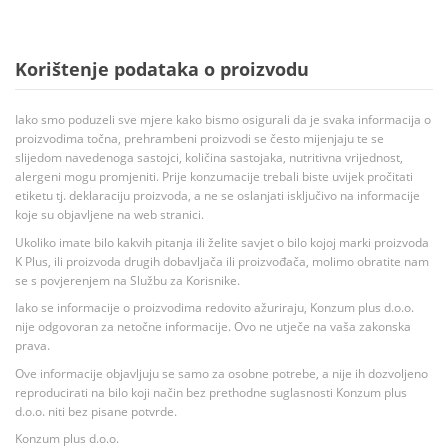
Korištenje podataka o proizvodu
Iako smo poduzeli sve mjere kako bismo osigurali da je svaka informacija o
proizvodima točna, prehrambeni proizvodi se često mijenjaju te se
slijedom navedenoga sastojci, količina sastojaka, nutritivna vrijednost,
alergeni mogu promjeniti. Prije konzumacije trebali biste uvijek pročitati
etiketu tj. deklaraciju proizvoda, a ne se oslanjati isključivo na informacije
koje su objavljene na web stranici.
Ukoliko imate bilo kakvih pitanja ili želite savjet o bilo kojoj marki proizvoda
K Plus, ili proizvoda drugih dobavljača ili proizvođača, molimo obratite nam
se s povjerenjem na Službu za Korisnike.
Iako se informacije o proizvodima redovito ažuriraju, Konzum plus d.o.o.
nije odgovoran za netočne informacije. Ovo ne utječe na vaša zakonska
prava.
Ove informacije objavljuju se samo za osobne potrebe, a nije ih dozvoljeno
reproducirati na bilo koji način bez prethodne suglasnosti Konzum plus
d.o.o. niti bez pisane potvrde.
Konzum plus d.o.o.