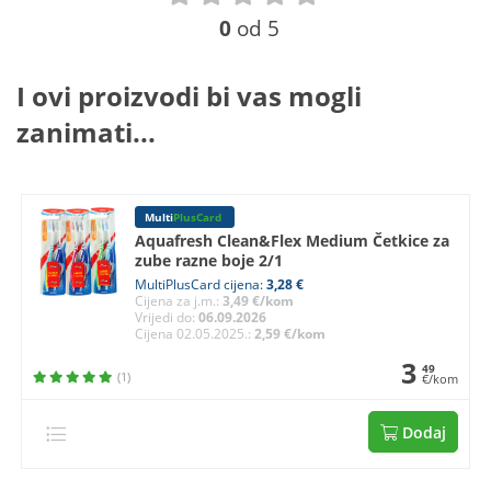
0
od 5
I ovi proizvodi bi vas mogli
zanimati...
Multi
PlusCard
Aquafresh Clean&Flex Medium Četkice za
zube razne boje 2/1
MultiPlusCard cijena:
3,28 €
Cijena za j.m.:
3,49 €/kom
Vrijedi do:
06.09.2026
Cijena 02.05.2025.:
2,59 €/kom
3
49
(1)
€/kom
Dodaj