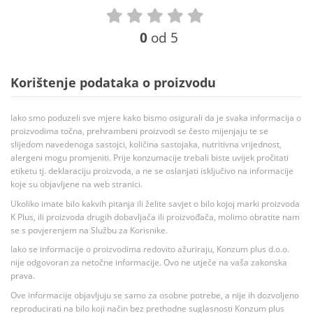
0
od 5
Korištenje podataka o proizvodu
Iako smo poduzeli sve mjere kako bismo osigurali da je svaka informacija o
proizvodima točna, prehrambeni proizvodi se često mijenjaju te se
slijedom navedenoga sastojci, količina sastojaka, nutritivna vrijednost,
alergeni mogu promjeniti. Prije konzumacije trebali biste uvijek pročitati
etiketu tj. deklaraciju proizvoda, a ne se oslanjati isključivo na informacije
koje su objavljene na web stranici.
Ukoliko imate bilo kakvih pitanja ili želite savjet o bilo kojoj marki proizvoda
K Plus, ili proizvoda drugih dobavljača ili proizvođača, molimo obratite nam
se s povjerenjem na Službu za Korisnike.
Iako se informacije o proizvodima redovito ažuriraju, Konzum plus d.o.o.
nije odgovoran za netočne informacije. Ovo ne utječe na vaša zakonska
prava.
Ove informacije objavljuju se samo za osobne potrebe, a nije ih dozvoljeno
reproducirati na bilo koji način bez prethodne suglasnosti Konzum plus