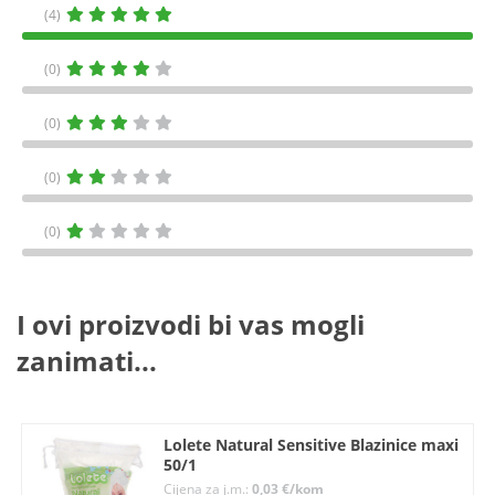
(4)
(0)
(0)
(0)
(0)
I ovi proizvodi bi vas mogli
zanimati...
Lolete Natural Sensitive Blazinice maxi
50/1
Cijena za j.m.:
0,03 €/kom