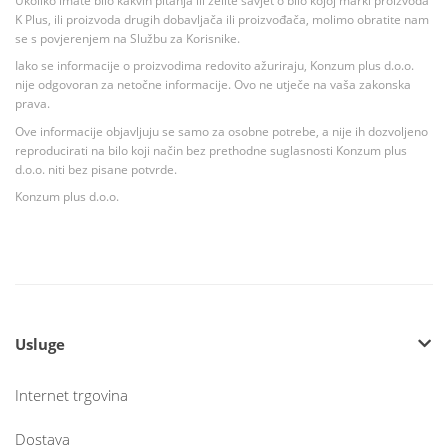
Ukoliko imate bilo kakvih pitanja ili želite savjet o bilo kojoj marki proizvoda
K Plus, ili proizvoda drugih dobavljača ili proizvođača, molimo obratite nam
se s povjerenjem na Službu za Korisnike.
Iako se informacije o proizvodima redovito ažuriraju, Konzum plus d.o.o.
nije odgovoran za netočne informacije. Ovo ne utječe na vaša zakonska
prava.
Ove informacije objavljuju se samo za osobne potrebe, a nije ih dozvoljeno
reproducirati na bilo koji način bez prethodne suglasnosti Konzum plus
d.o.o. niti bez pisane potvrde.
Konzum plus d.o.o.
Usluge
Internet trgovina
Dostava