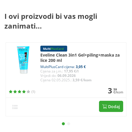
I ovi proizvodi bi vas mogli
zanimati...
Multi
PlusCard
Eveline Clean 3in1 Gel+piling+maska za
lice 200 ml
MultiPlusCard cijena:
3,05 €
Cijena za j.m.:
17,95 €/l
Vrijedi do:
06.09.2026
Cijena 02.05.2025.:
3,59 €/kom
3
59
(1)
€/kom
Dodaj