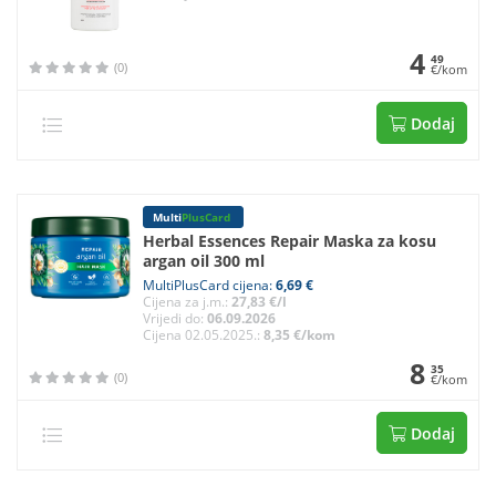
4
49
(0)
€/kom
Dodaj
Multi
PlusCard
Herbal Essences Repair Maska za kosu
argan oil 300 ml
MultiPlusCard cijena:
6,69 €
Cijena za j.m.:
27,83 €/l
Vrijedi do:
06.09.2026
Cijena 02.05.2025.:
8,35 €/kom
8
35
(0)
€/kom
Dodaj