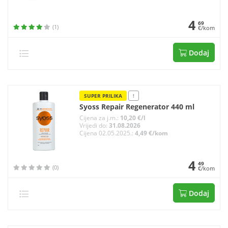
4
69
(1)
€/kom
Dodaj
SUPER PRILIKA
!
Syoss Repair Regenerator 440 ml
Cijena za j.m.:
10,20 €/l
Vrijedi do:
31.08.2026
Cijena 02.05.2025.:
4,49 €/kom
4
49
(0)
€/kom
Dodaj