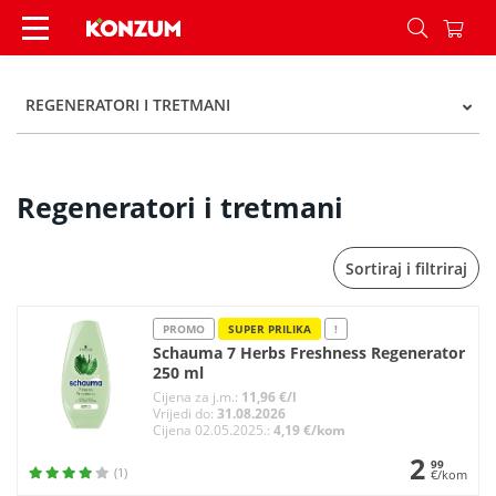
Regeneratori i tretmani - Kategorije - Konzum
REGENERATORI I TRETMANI
Regeneratori i tretmani
Sortiraj i filtriraj
PROMO
SUPER PRILIKA
!
Schauma 7 Herbs Freshness Regenerator
250 ml
Cijena za j.m.:
11,96 €/l
Vrijedi do:
31.08.2026
Cijena 02.05.2025.:
4,19 €/kom
2
99
(1)
€/kom