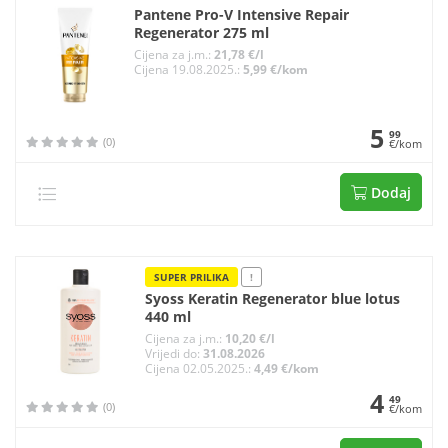
Pantene Pro-V Intensive Repair
Regenerator 275 ml
Cijena za j.m.:
21,78 €/l
Cijena 19.08.2025.:
5,99 €/kom
5
99
(0)
€/kom
Dodaj
SUPER PRILIKA
!
Syoss Keratin Regenerator blue lotus
440 ml
Cijena za j.m.:
10,20 €/l
Vrijedi do:
31.08.2026
Cijena 02.05.2025.:
4,49 €/kom
4
49
(0)
€/kom