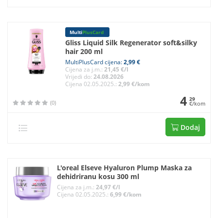
Multi
PlusCard
Gliss Liquid Silk Regenerator soft&silky
hair 200 ml
MultiPlusCard cijena:
2,99 €
Cijena za j.m.:
21,45 €/l
Vrijedi do:
24.08.2026
Cijena 02.05.2025.:
2,99 €/kom
4
29
(0)
€/kom
Dodaj
L'oreal Elseve Hyaluron Plump Maska za
dehidriranu kosu 300 ml
Cijena za j.m.:
24,97 €/l
Cijena 02.05.2025.:
6,99 €/kom