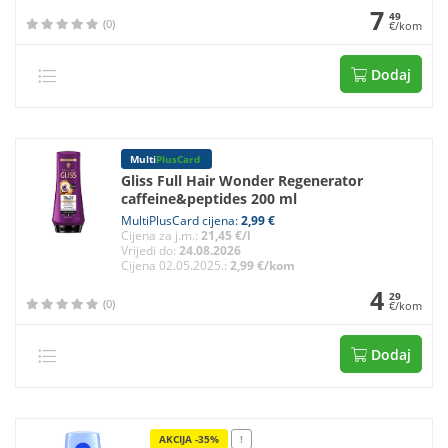
7
49
(0)
€/kom
Dodaj
Multi
PlusCard
Gliss Full Hair Wonder Regenerator
caffeine&peptides 200 ml
MultiPlusCard cijena:
2,99 €
Cijena za j.m.:
21,45 €/l
Vrijedi do:
24.08.2026
Cijena 02.05.2025.:
2,99 €/kom
4
29
(0)
€/kom
Dodaj
AKCIJA -35%
!