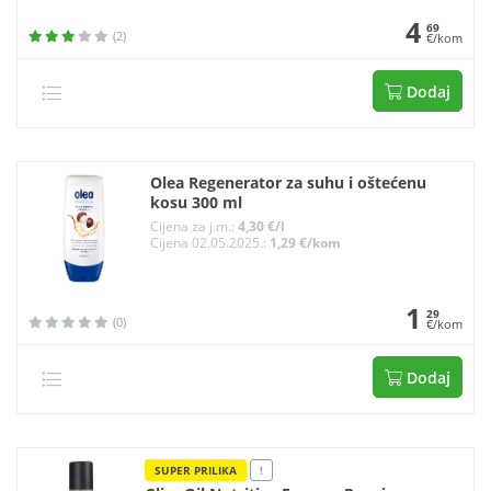
4
69
(2)
€/kom
Dodaj
Olea Regenerator za suhu i oštećenu
kosu 300 ml
Cijena za j.m.:
4,30 €/l
Cijena 02.05.2025.:
1,29 €/kom
1
29
(0)
€/kom
Dodaj
SUPER PRILIKA
!