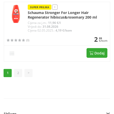
SUPER PRILIKA
!
Schauma Stronger For Longer Hair
Regenerator hibiscus&rosemary 200 ml
Cijena za j.m.:
11,96 €/l
Vrijedi do:
31.08.2026
Cijena 02.05.2025.:
4,19 €/kom
2
99
(0)
€/kom
Dodaj
1
2
>
Usluge