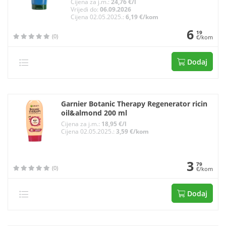
Cijena za j.m.:
24,76 €/l
Vrijedi do:
06.09.2026
Cijena 02.05.2025.:
6,19 €/kom
6
19
(0)
€/kom
Dodaj
Garnier Botanic Therapy Regenerator ricin
oil&almond 200 ml
Cijena za j.m.:
18,95 €/l
Cijena 02.05.2025.:
3,59 €/kom
3
79
(0)
€/kom
Dodaj