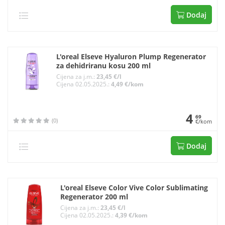
Dodaj
L'oreal Elseve Hyaluron Plump Regenerator
za dehidriranu kosu 200 ml
Cijena za j.m.:
23,45 €/l
Cijena 02.05.2025.:
4,49 €/kom
4
69
(0)
€/kom
Dodaj
L'oreal Elseve Color Vive Color Sublimating
Regenerator 200 ml
Cijena za j.m.:
23,45 €/l
Cijena 02.05.2025.:
4,39 €/kom