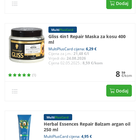
Dodaj
Multi
PlusCard
Gliss 4in1 Repair Maska za kosu 400
ml
MultiPlusCard cijena:
6,29 €
Cijena za j.m.:
21,48 €/l
Vrijedi do:
24.08.2026
Cijena 02.05.2025.:
8,59 €/kom
8
59
(1)
€/kom
Dodaj
Multi
PlusCard
Herbal Essences Repair Balzam argan oil
250 ml
MultiPlusCard cijena:
4,95 €