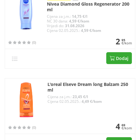
Nivea Diamond Gloss Regenerator 200
ml
Cijena za j.m.:
14,75 €/l
NC 30 dana:
4,59 €/kom
Vrijedi do:
31.08.2026
Cijena 02.05.2025.:
4,59 €/kom
2
95
(0)
€/kom
Dodaj
L'oreal Elseve Dream long Balzam 250
ml
Cijena za j.m.:
23,45 €/l
Cijena 02.05.2025.:
4,49 €/kom
4
69
(0)
€/kom