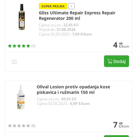
SUPER PRILIKA
!
Gliss Ultimate Repair Express Repair
Regenerator 200 ml
Cijena za j.m.:
22,45 €/l
Vrijedi do:
31.08.2026
Cijena 02.05.2025.:
7,09 €/kom
4
49
(1)
€/kom
Dodaj
Olival Losion protiv opadanja kose
piskavica i ružmarin 150 ml
Cijena za j.m.:
49,93 €/l
Cijena 02.05.2025.:
6,99 €/kom
7
49
(0)
€/kom