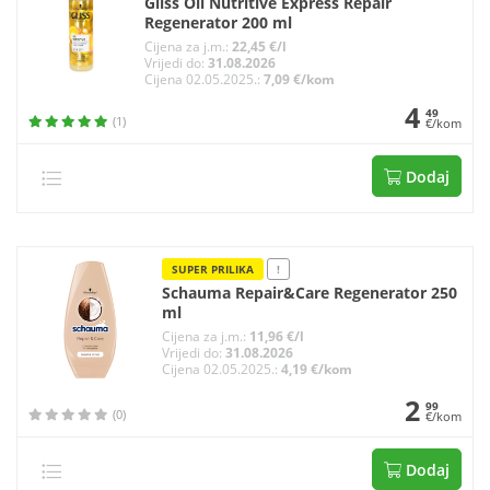
Gliss Oil Nutritive Express Repair
Regenerator 200 ml
Cijena za j.m.:
22,45 €/l
Vrijedi do:
31.08.2026
Cijena 02.05.2025.:
7,09 €/kom
4
49
(1)
€/kom
Dodaj
SUPER PRILIKA
!
Schauma Repair&Care Regenerator 250
ml
Cijena za j.m.:
11,96 €/l
Vrijedi do:
31.08.2026
Cijena 02.05.2025.:
4,19 €/kom
2
99
(0)
€/kom
Dodaj