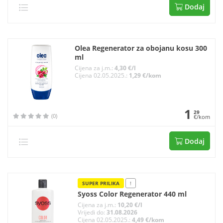
Dodaj
Olea Regenerator za obojanu kosu 300
ml
Cijena za j.m.:
4,30 €/l
Cijena 02.05.2025.:
1,29 €/kom
1
29
(0)
€/kom
Dodaj
SUPER PRILIKA
!
Syoss Color Regenerator 440 ml
Cijena za j.m.:
10,20 €/l
Vrijedi do:
31.08.2026
Cijena 02.05.2025.:
4,49 €/kom