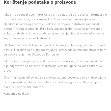
Korištenje podataka o proizvodu
Iako smo poduzeli sve mjere kako bismo osigurali da je svaka informacija o
proizvodima točna, prehrambeni proizvodi se često mijenjaju te se
slijedom navedenoga sastojci, količina sastojaka, nutritivna vrijednost,
alergeni mogu promjeniti. Prije konzumacije trebali biste uvijek pročitati
etiketu tj. deklaraciju proizvoda, a ne se oslanjati isključivo na informacije
koje su objavljene na web stranici.
Ukoliko imate bilo kakvih pitanja ili želite savjet o bilo kojoj marki proizvoda
K Plus, ili proizvoda drugih dobavljača ili proizvođača, molimo obratite nam
se s povjerenjem na Službu za Korisnike.
Iako se informacije o proizvodima redovito ažuriraju, Konzum plus d.o.o.
nije odgovoran za netočne informacije. Ovo ne utječe na vaša zakonska
prava.
Ove informacije objavljuju se samo za osobne potrebe, a nije ih dozvoljeno
reproducirati na bilo koji način bez prethodne suglasnosti Konzum plus
d.o.o. niti bez pisane potvrde.
Konzum plus d.o.o.