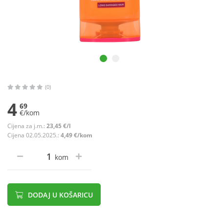
(0)
4
69
€/kom
Cijena za j.m.:
23,45 €/l
Cijena 02.05.2025.:
4,49 €/kom
kom
DODAJ U KOŠARICU