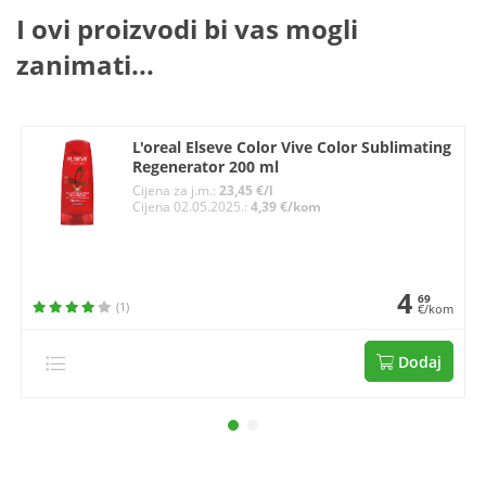
I ovi proizvodi bi vas mogli
zanimati...
L'oreal Elseve Color Vive Color Sublimating
Regenerator 200 ml
Cijena za j.m.:
23,45 €/l
Cijena 02.05.2025.:
4,39 €/kom
4
69
(1)
€/kom
Dodaj