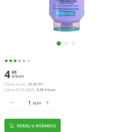
(2)
4
69
€/kom
Cijena za j.m.:
23,45 €/l
Cijena 02.05.2025.:
4,49 €/kom
kom
DODAJ U KOŠARICU