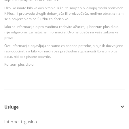
Ukoliko imate bilo kakvih pitanja ili želite savjet o bilo kojoj marki proizvoda
K Plus, ili proizvoda drugih dobavljača ili proizvođača, molimo obratite nam
se s povjerenjem na Službu za Korisnike.
Iako se informacije o proizvodima redovito ažuriraju, Konzum plus d.o.o.
nije odgovoran za netočne informacije. Ovo ne utječe na vaša zakonska
prava.
Ove informacije objavljuju se samo za osobne potrebe, a nije ih dozvoljeno
reproducirati na bilo koji način bez prethodne suglasnosti Konzum plus
d.o.o. niti bez pisane potvrde.
Konzum plus d.o.o.
Usluge
Internet trgovina