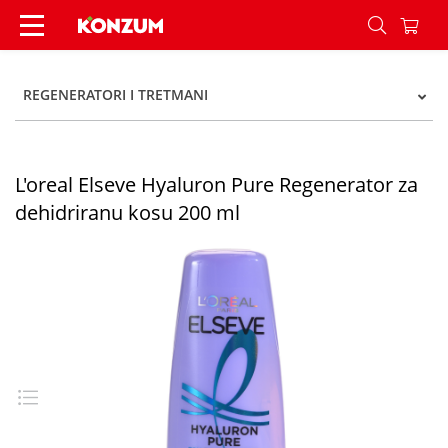
L'oreal Elseve Hyaluron Pure Regenerator za deh
REGENERATORI I TRETMANI
L'oreal Elseve Hyaluron Pure Regenerator za
dehidriranu kosu 200 ml