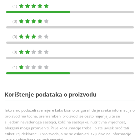
(1)
(0)
(0)
(0)
(1)
Korištenje podataka o proizvodu
Iako smo poduzeli sve mjere kako bismo osigurali da je svaka informacija o
proizvodima točna, prehrambeni proizvodi se često mijenjaju te se
slijedom navedenoga sastojci, količina sastojaka, nutritivna vrijednost,
alergeni mogu promjeniti. Prije konzumacije trebali biste uvijek pročitati
etiketu tj. deklaraciju proizvoda, a ne se oslanjati isključivo na informacije
koje su objavljene na web stranici.