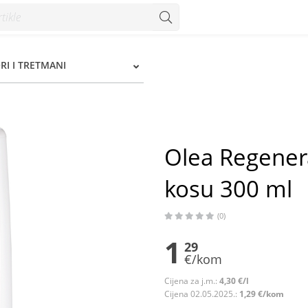
00 ml - Konzum
I I TRETMANI
Olea Regener
kosu 300 ml
(0)
1
29
€/kom
Cijena za j.m.:
4,30 €/l
Cijena 02.05.2025.:
1,29 €/kom