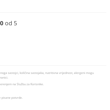
0
od 5
ga sastojci, količina sastojaka, nutritivna vrijednost, alergeni mogu
ranici.
ovjerenjem na Službu za Korisnike.
z pisane potvrde.