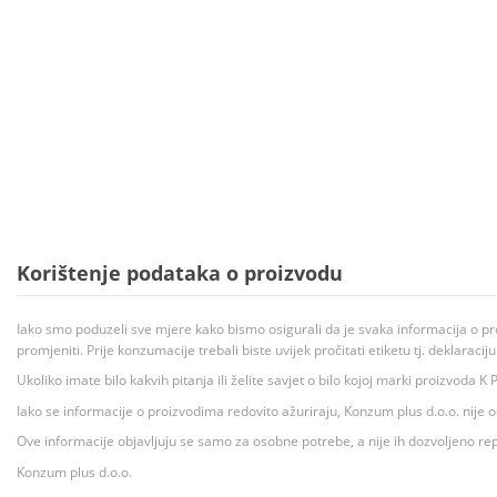
Korištenje podataka o proizvodu
Iako smo poduzeli sve mjere kako bismo osigurali da je svaka informacija o pr
promjeniti. Prije konzumacije trebali biste uvijek pročitati etiketu tj. deklaraci
Ukoliko imate bilo kakvih pitanja ili želite savjet o bilo kojoj marki proizvoda
Iako se informacije o proizvodima redovito ažuriraju, Konzum plus d.o.o. nije
Ove informacije objavljuju se samo za osobne potrebe, a nije ih dozvoljeno rep
Konzum plus d.o.o.