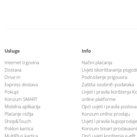
Usluge
Info
Internet trgovina
Načini plaćanja
Dostava
Uvjeti iskorištavanja pogod
Drive In
Podnošenje prigovora
Express dostava
Zaštita osobnih podataka
Pokupi
Uvjeti i pravila korištenja
Konzum SMART
online platforme
Mobilna aplikacija
Opći uvjeti i pravila poslov
Plaćanje režija
Konzum online prodaju
Shop&Touch
Uvjeti i pravila kupoprodaj
Poklon kartica
Konzum Smart prodavaoni
MultiPlus kartica
Opći uvjeti korištenja e-gift