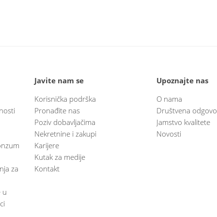
Javite nam se
Upoznajte nas
Korisnička podrška
O nama
nosti
Pronađite nas
Društvena odgovo
Poziv dobavljačima
Jamstvo kvalitete
Nekretnine i zakupi
Novosti
 Konzum
Karijere
Kutak za medije
anja za
Kontakt
e u
ci