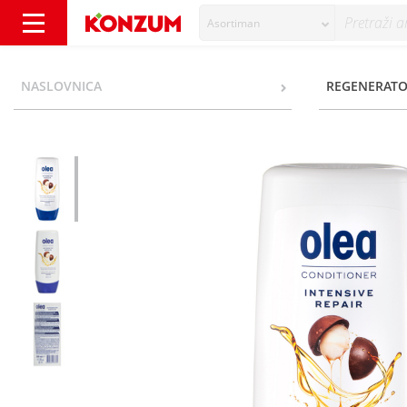
Asortiman
Olea Regenerator za suhu i oštećenu kosu 3
NASLOVNICA
REGENERATOR