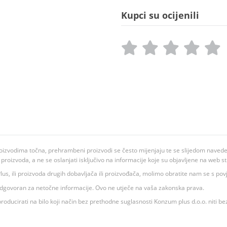
Kupci su ocijenili
oizvodima točna, prehrambeni proizvodi se često mijenjaju te se slijedom navedeno
ju proizvoda, a ne se oslanjati isključivo na informacije koje su objavljene na web st
 K Plus, ili proizvoda drugih dobavljača ili proizvođača, molimo obratite nam se s p
 odgovoran za netočne informacije. Ovo ne utječe na vaša zakonska prava.
roducirati na bilo koji način bez prethodne suglasnosti Konzum plus d.o.o. niti be