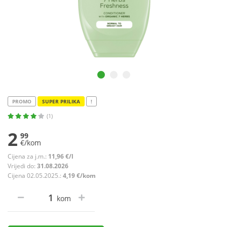
PROMO
SUPER PRILIKA
!
(1)
2
99
€/kom
Cijena za j.m.:
11,96 €/l
Vrijedi do:
31.08.2026
Cijena 02.05.2025.:
4,19 €/kom
kom