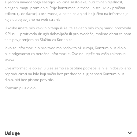
slijedom navedenoga sastojci, količina sastojaka, nutritivna vrijednost,
alergeni mogu promjeniti. Prije konzumacije trebali biste uvijek pročitati
etiketu tj. deklaraciju proizvoda, a ne se oslanjati isključivo na informacije
koje su objavljene na web stranici.
Ukoliko imate bilo kakvih pitanja ili želite savjet o bilo kojoj marki proizvoda
K Plus, ili proizvoda drugih dobavljača ili proizvođača, molimo obratite nam
se s povjerenjem na Službu za Korisnike.
Iako se informacije o proizvodima redovito ažuriraju, Konzum plus d.o.o.
nije odgovoran za netočne informacije. Ovo ne utječe na vaša zakonska
prava.
Ove informacije objavljuju se samo za osobne potrebe, a nije ih dozvoljeno
reproducirati na bilo koji način bez prethodne suglasnosti Konzum plus
d.o.o. niti bez pisane potvrde.
Konzum plus d.o.o.
Usluge