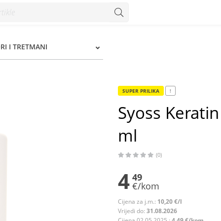
 - Konzum
I I TRETMANI
SUPER PRILIKA
!
Syoss Keratin
ml
(0)
4
49
€/kom
Cijena za j.m.:
10,20 €/l
Vrijedi do:
31.08.2026
Cijena 02.05.2025.:
4,49 €/kom