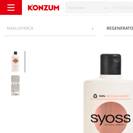
Asortiman
Syoss Keratin Regenerator blue lotus 440 ml
NASLOVNICA
REGENERATOR