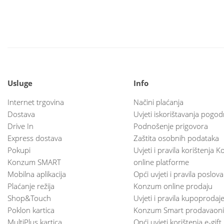
Usluge
Info
Internet trgovina
Načini plaćanja
Dostava
Uvjeti iskorištavanja pogod
Drive In
Podnošenje prigovora
Express dostava
Zaštita osobnih podataka
Pokupi
Uvjeti i pravila korištenja
Konzum SMART
online platforme
Mobilna aplikacija
Opći uvjeti i pravila poslov
Plaćanje režija
Konzum online prodaju
Shop&Touch
Uvjeti i pravila kupoprodaj
Poklon kartica
Konzum Smart prodavaoni
MultiPlus kartica
Opći uvjeti korištenja e-gift