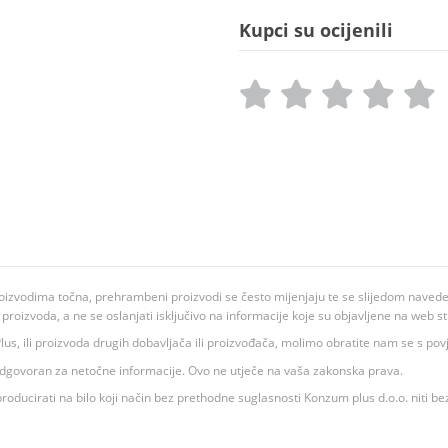
Kupci su ocijenili
oizvodima točna, prehrambeni proizvodi se često mijenjaju te se slijedom navedeno
ju proizvoda, a ne se oslanjati isključivo na informacije koje su objavljene na web st
 K Plus, ili proizvoda drugih dobavljača ili proizvođača, molimo obratite nam se s p
 odgovoran za netočne informacije. Ovo ne utječe na vaša zakonska prava.
roducirati na bilo koji način bez prethodne suglasnosti Konzum plus d.o.o. niti be