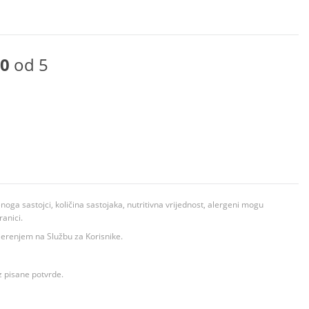
0
od 5
ga sastojci, količina sastojaka, nutritivna vrijednost, alergeni mogu
ranici.
ovjerenjem na Službu za Korisnike.
z pisane potvrde.