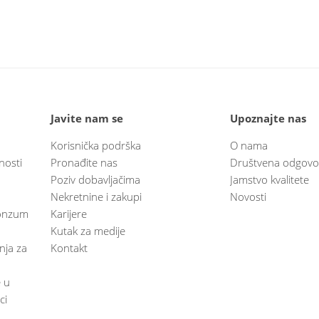
Javite nam se
Upoznajte nas
Korisnička podrška
O nama
nosti
Pronađite nas
Društvena odgovo
Poziv dobavljačima
Jamstvo kvalitete
Nekretnine i zakupi
Novosti
 Konzum
Karijere
Kutak za medije
anja za
Kontakt
e u
ci