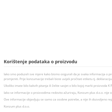
Korištenje podataka o proizvodu
Iako smo poduzeli sve mjere kako bismo osigurali da je svaka informacija o pr
promjeniti. Prije konzumacije trebali biste uvijek pročitati etiketu tj. deklaraci
Ukoliko imate bilo kakvih pitanja ili želite savjet o bilo kojoj marki proizvoda
Iako se informacije o proizvodima redovito ažuriraju, Konzum plus d.o.o. nije
Ove informacije objavljuju se samo za osobne potrebe, a nije ih dozvoljeno rep
Konzum plus d.o.o.