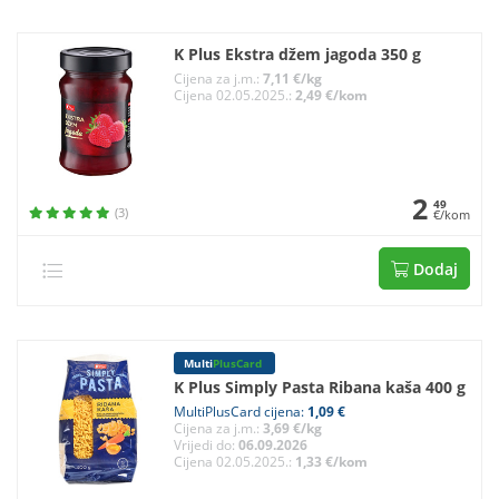
K Plus Ekstra džem jagoda 350 g
Cijena za j.m.:
7,11 €/kg
Cijena 02.05.2025.:
2,49 €/kom
2
49
(3)
€/kom
Dodaj
Multi
PlusCard
K Plus Simply Pasta Ribana kaša 400 g
MultiPlusCard cijena:
1,09 €
Cijena za j.m.:
3,69 €/kg
Vrijedi do:
06.09.2026
Cijena 02.05.2025.:
1,33 €/kom