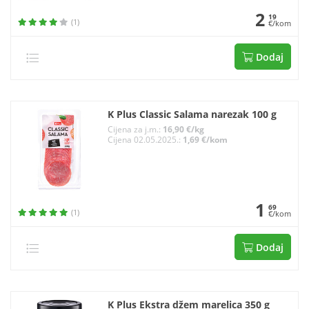
2
19
(1)
€/kom
Dodaj
K Plus Classic Salama narezak 100 g
Cijena za j.m.:
16,90 €/kg
Cijena 02.05.2025.:
1,69 €/kom
1
69
(1)
€/kom
Dodaj
K Plus Ekstra džem marelica 350 g