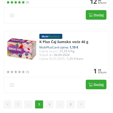
12
99
(8)
€/kom
Dodaj
Multi
PlusCard
K Plus Čaj šumsko voće 40 g
MultiPlusCard cijena:
1,15 €
Cijena za j.m.:
31,25 €/kg
Vrijedi do:
06.09.2026
Cijena 02.05.2025.:
1,25 €/kom
1
25
(0)
€/kom
Dodaj
<
1
...
5
6
...
8
>