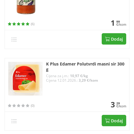
1
99
(6)
€/kom
Dodaj
K Plus Edamer Polutvrdi masni sir 300
g
Cijena za j.m.:
10,97 €/kg
Cijena 12.01.2026.:
3,29 €/kom
3
29
(0)
€/kom
Dodaj