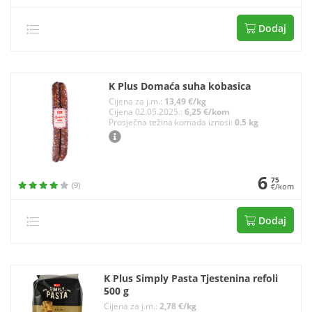
Dodaj
K Plus Domaća suha kobasica
Cijena za j.m.:
13,49 €/kg
Cijena 02.05.2025.:
6,25 €/kom
Prosječna težina komada iznosi:
0.5 kg
6
75
(9)
€/kom
Dodaj
K Plus Simply Pasta Tjestenina refoli
500 g
Cijena za j.m.:
2,78 €/kg