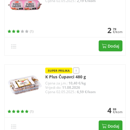
Cijena 02.05.2025.:
2,19 €/kom
2
79
(1)
€/kom
Dodaj
SUPER PRILIKA
!
K Plus Čupavci 480 g
Cijena za j.m.:
10,40 €/kg
Vrijedi do:
11.08.2026
Cijena 02.05.2025.:
6,59 €/kom
4
99
(1)
€/kom
Dodaj