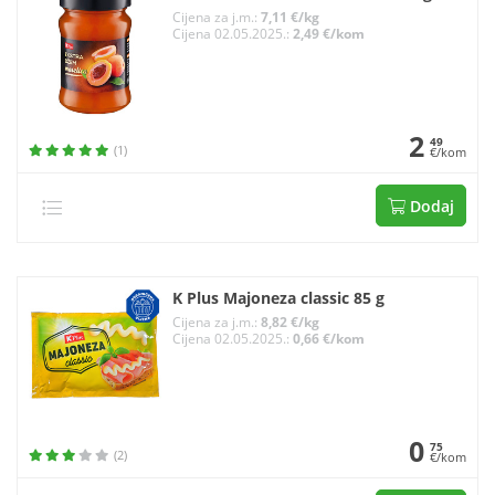
Cijena za j.m.:
7,11 €/kg
Cijena 02.05.2025.:
2,49 €/kom
2
49
(1)
€/kom
Dodaj
K Plus Majoneza classic 85 g
Cijena za j.m.:
8,82 €/kg
Cijena 02.05.2025.:
0,66 €/kom
0
75
(2)
€/kom