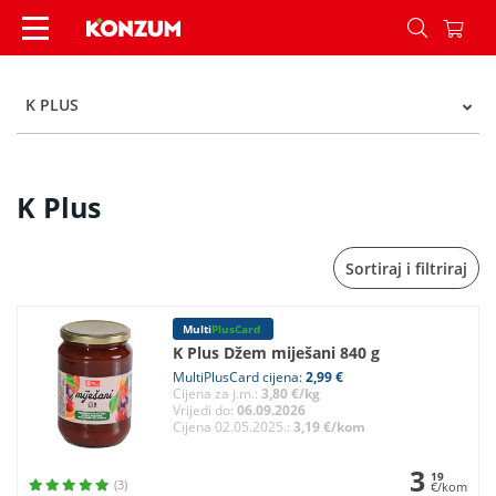
K Plus - Kategorije - Konzum
K PLUS
K Plus
Sortiraj i filtriraj
Multi
PlusCard
K Plus Džem miješani 840 g
MultiPlusCard cijena:
2,99 €
Cijena za j.m.:
3,80 €/kg
Vrijedi do:
06.09.2026
Cijena 02.05.2025.:
3,19 €/kom
3
19
(3)
€/kom