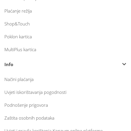
Plaćanje režija
Shop&Touch
Poklon kartica
MultiPlus kartica
Info
Načini plaćanja
Uvjeti iskorištavanja pogodnosti
Podnošenje prigovora
Zaštita osobnih podataka
Uvjeti i pravila korištenja Konzum online platforme