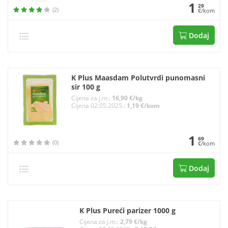
1
29
(2)
€/kom
Dodaj
K Plus Maasdam Polutvrdi punomasni
sir 100 g
Cijena za j.m.:
16,90 €/kg
Cijena 02.05.2025.:
1,19 €/kom
1
69
(0)
€/kom
Dodaj
K Plus Pureći parizer 1000 g
Cijena za j.m.:
2,79 €/kg