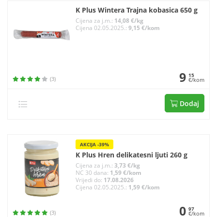
K Plus Wintera Trajna kobasica 650 g
Cijena za j.m.:
14,08 €/kg
Cijena 02.05.2025.:
9,15 €/kom
9
15
(3)
€/kom
Dodaj
AKCIJA -39%
K Plus Hren delikatesni ljuti 260 g
Cijena za j.m.:
3,73 €/kg
NC 30 dana:
1,59 €/kom
Vrijedi do:
17.08.2026
Cijena 02.05.2025.:
1,59 €/kom
0
97
(3)
€/kom