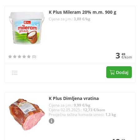
K Plus Mileram 20% m.m. 900 g
Cijena za j.m.:
3,88 €/kg
3
49
(0)
€/kom
Dodaj
K Plus Dimljena vratina
Cijena za j.m.:
9,99 €/kg
Cijena 02.05.2025.:
12,73 €/kom
Prosječna težina komada iznosi:
1.3 kg