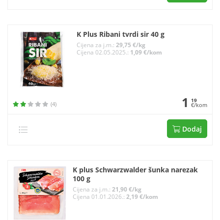
K Plus Ribani tvrdi sir 40 g
Cijena za j.m.:
29,75 €/kg
Cijena 02.05.2025.:
1,09 €/kom
1
19
(4)
€/kom
Dodaj
K plus Schwarzwalder šunka narezak
100 g
Cijena za j.m.:
21,90 €/kg
Cijena 01.01.2026.:
2,19 €/kom