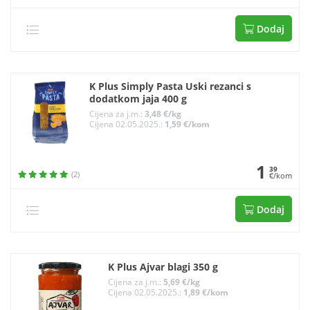
Dodaj
K Plus Simply Pasta Uski rezanci s
dodatkom jaja 400 g
Cijena za j.m.:
3,48 €/kg
Cijena 02.05.2025.:
1,59 €/kom
1
39
(2)
€/kom
Dodaj
K Plus Ajvar blagi 350 g
Cijena za j.m.:
5,69 €/kg
Cijena 02.05.2025.:
1,89 €/kom