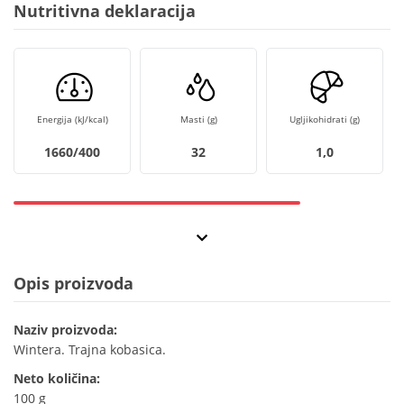
Nutritivna deklaracija
Energija (kJ/kcal)
Masti (g)
Ugljikohidrati (g)
1660/400
32
1,0
Opis proizvoda
Naziv proizvoda:
Wintera. Trajna kobasica.
Neto količina:
100 g