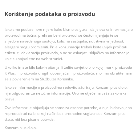
Korištenje podataka o proizvodu
Iako smo poduzeli sve mjere kako bismo osigurali da je svaka informacija o
proizvodima točna, prehrambeni proizvodi se često mijenjaju te se
slijedom navedenoga sastojci, količina sastojaka, nutritivna vrijednost,
alergeni mogu promjeniti. Prije konzumacije trebali biste uvijek pročitati
etiketu tj. deklaraciju proizvoda, a ne se oslanjati isključivo na informacije
koje su objavljene na web stranici.
Ukoliko imate bilo kakvih pitanja ili želite savjet o bilo kojoj marki proizvoda
K Plus, ili proizvoda drugih dobavljača ili proizvođača, molimo obratite nam
se s povjerenjem na Službu za Korisnike.
Iako se informacije o proizvodima redovito ažuriraju, Konzum plus d.o.o.
nije odgovoran za netočne informacije. Ovo ne utječe na vaša zakonska
prava.
Ove informacije objavljuju se samo za osobne potrebe, a nije ih dozvoljeno
reproducirati na bilo koji način bez prethodne suglasnosti Konzum plus
d.o.o. niti bez pisane potvrde.
Konzum plus d.o.o.