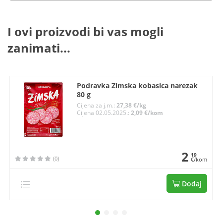
I ovi proizvodi bi vas mogli
zanimati...
Podravka Zimska kobasica narezak
80 g
Cijena za j.m.:
27,38 €/kg
Cijena 02.05.2025.:
2,09 €/kom
2
19
(0)
€/kom
Dodaj