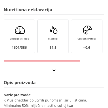
Nutritivna deklaracija
Energija (kJ/kcal)
Masti (g)
Ugljikohidrati (g)
1601/386
31,5
<0,6
Opis proizvoda
Naziv proizvoda:
K Plus Cheddar polutvrdi punomasni sir u listićima.
Minimalno 50% mliječne masti u suhoj tvari.