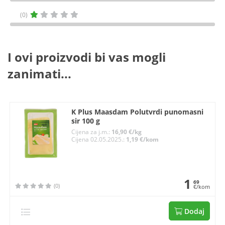
(0)
I ovi proizvodi bi vas mogli
zanimati...
K Plus Maasdam Polutvrdi punomasni
sir 100 g
Cijena za j.m.:
16,90 €/kg
Cijena 02.05.2025.:
1,19 €/kom
1
69
(0)
€/kom
Dodaj