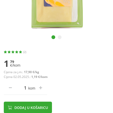
(2)
1
79
€/kom
Cijena za j.m.:
17,90 €/kg
Cijena 02.05.2025.:
1,19 €/kom
kom
DODAJ U KOŠARICU