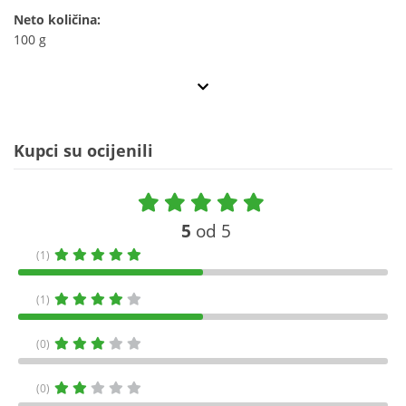
Neto količina:
100 g
Kupci su ocijenili
5
od 5
(1)
(1)
(0)
(0)