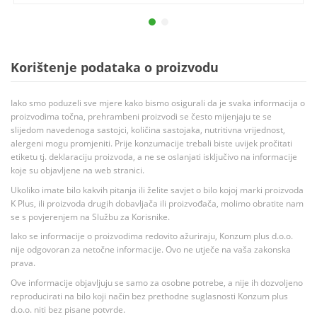
Korištenje podataka o proizvodu
Iako smo poduzeli sve mjere kako bismo osigurali da je svaka informacija o
proizvodima točna, prehrambeni proizvodi se često mijenjaju te se
slijedom navedenoga sastojci, količina sastojaka, nutritivna vrijednost,
alergeni mogu promjeniti. Prije konzumacije trebali biste uvijek pročitati
etiketu tj. deklaraciju proizvoda, a ne se oslanjati isključivo na informacije
koje su objavljene na web stranici.
Ukoliko imate bilo kakvih pitanja ili želite savjet o bilo kojoj marki proizvoda
K Plus, ili proizvoda drugih dobavljača ili proizvođača, molimo obratite nam
se s povjerenjem na Službu za Korisnike.
Iako se informacije o proizvodima redovito ažuriraju, Konzum plus d.o.o.
nije odgovoran za netočne informacije. Ovo ne utječe na vaša zakonska
prava.
Ove informacije objavljuju se samo za osobne potrebe, a nije ih dozvoljeno
reproducirati na bilo koji način bez prethodne suglasnosti Konzum plus
d.o.o. niti bez pisane potvrde.