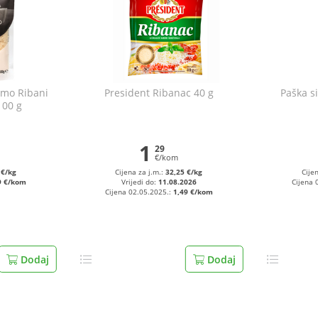
imo Ribani
President Ribanac 40 g
Paška si
100 g
1
29
€/kom
 €/kg
Cijena za j.m.:
32,25 €/kg
Cije
9 €/kom
Vrijedi do:
11.08.2026
Cijena 
Cijena 02.05.2025.:
1,49 €/kom
Dodaj
Dodaj