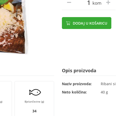
kom
DODAJ U KOŠARICU
Opis proizvoda
Naziv proizvoda:
Ribani si
Neto količina:
40 g
g)
Bjelančevine (g)
34