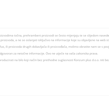
oizvodima točna, prehrambeni proizvodi se često mijenjaju te se slijedom navedeno
ju proizvoda, a ne se oslanjati isključivo na informacije koje su objavljene na web st
 K Plus, ili proizvoda drugih dobavljača ili proizvođača, molimo obratite nam se s p
 odgovoran za netočne informacije. Ovo ne utječe na vaša zakonska prava.
roducirati na bilo koji način bez prethodne suglasnosti Konzum plus d.o.o. niti be