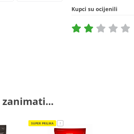
Kupci su ocijenili
 zanimati...
SUPER PRILIKA
!