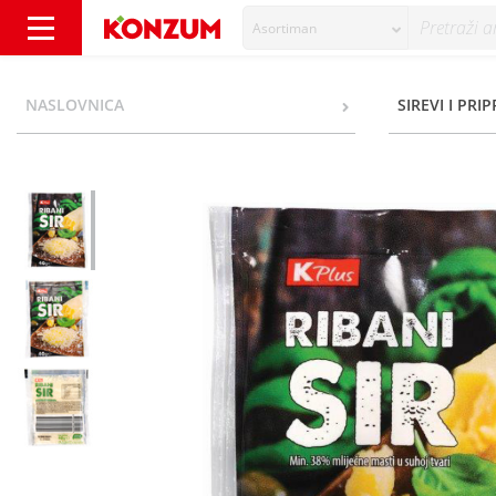
Asortiman
K Plus Ribani tvrdi sir 40 g - Konzum
NASLOVNICA
SIREVI I PRI