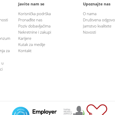
Javite nam se
Upoznajte nas
Korisnička podrška
O nama
nosti
Pronađite nas
Društvena odgovo
Poziv dobavljačima
Jamstvo kvalitete
Nekretnine i zakupi
Novosti
 Konzum
Karijere
Kutak za medije
anja za
Kontakt
e u
ci