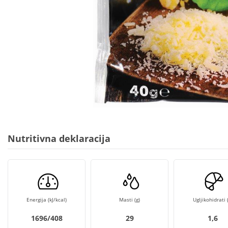
Nutritivna deklaracija
Energija (kJ/kcal)
Masti (g)
Ugljikohidrati (
1696/408
29
1,6