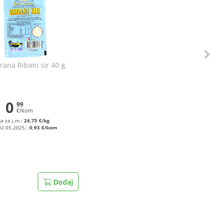
rana Ribani sir 40 g
0
99
€/kom
na za j.m.:
24,75 €/kg
02.05.2025.:
0,93 €/kom
Dodaj