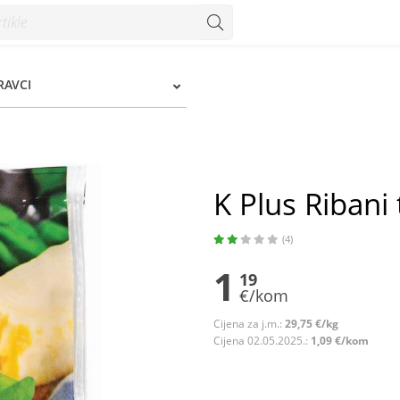
PRAVCI
K Plus Ribani 
(4)
1
19
€/kom
Cijena za j.m.:
29,75 €/kg
Cijena 02.05.2025.:
1,09 €/kom