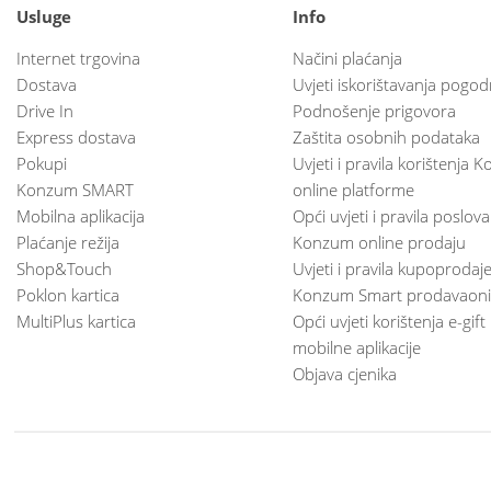
Usluge
Info
Internet trgovina
Načini plaćanja
Dostava
Uvjeti iskorištavanja pogod
Drive In
Podnošenje prigovora
Express dostava
Zaštita osobnih podataka
Pokupi
Uvjeti i pravila korištenja
Konzum SMART
online platforme
Mobilna aplikacija
Opći uvjeti i pravila poslov
Plaćanje režija
Konzum online prodaju
Shop&Touch
Uvjeti i pravila kupoprodaj
Poklon kartica
Konzum Smart prodavaoni
MultiPlus kartica
Opći uvjeti korištenja e-gift
mobilne aplikacije
Objava cjenika