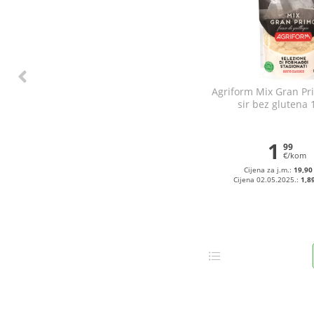
Agriform Mix Gran Pr
sir bez glutena 
1
99
€/kom
Cijena za j.m.:
19,90
Cijena 02.05.2025.:
1,8