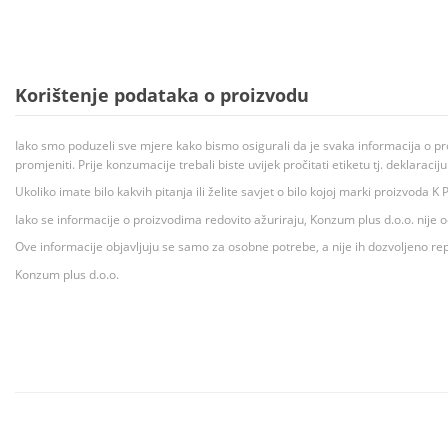
Korištenje podataka o proizvodu
Iako smo poduzeli sve mjere kako bismo osigurali da je svaka informacija o pr
promjeniti. Prije konzumacije trebali biste uvijek pročitati etiketu tj. deklaraci
Ukoliko imate bilo kakvih pitanja ili želite savjet o bilo kojoj marki proizvoda
Iako se informacije o proizvodima redovito ažuriraju, Konzum plus d.o.o. nije
Ove informacije objavljuju se samo za osobne potrebe, a nije ih dozvoljeno rep
Konzum plus d.o.o.