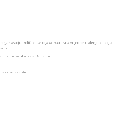
ga sastojci, količina sastojaka, nutritivna vrijednost, alergeni mogu
ranici.
ovjerenjem na Službu za Korisnike.
z pisane potvrde.