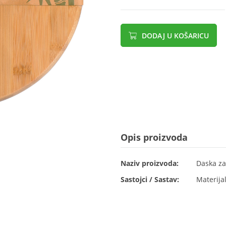
DODAJ U KOŠARICU
Opis proizvoda
Naziv proizvoda:
Daska za
Sastojci / Sastav:
Materija