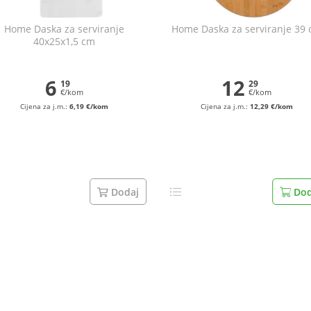
Home Daska za serviranje
Home Daska za serviranje 39
40x25x1,5 cm
6
12
19
29
€/kom
€/kom
Cijena za j.m.:
6,19 €/kom
Cijena za j.m.:
12,29 €/kom
Dodaj
Dod