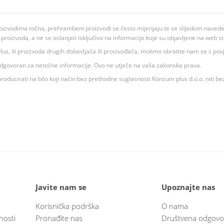
oizvodima točna, prehrambeni proizvodi se često mijenjaju te se slijedom navedeno
ju proizvoda, a ne se oslanjati isključivo na informacije koje su objavljene na web st
 K Plus, ili proizvoda drugih dobavljača ili proizvođača, molimo obratite nam se s p
 odgovoran za netočne informacije. Ovo ne utječe na vaša zakonska prava.
roducirati na bilo koji način bez prethodne suglasnosti Konzum plus d.o.o. niti be
Javite nam se
Upoznajte nas
Korisnička podrška
O nama
nosti
Pronađite nas
Društvena odgovo