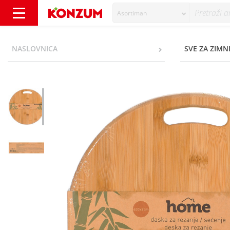
Asortiman
Home Daska za rezanje 30x2 cm - Konzum
NASLOVNICA
SVE ZA ZIMN