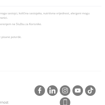
ga sastojci, količina sastojaka, nutritivna vrijednost, alergeni mogu
ranici.
ovjerenjem na Službu za Korisnike.
z pisane potvrde.
rnost