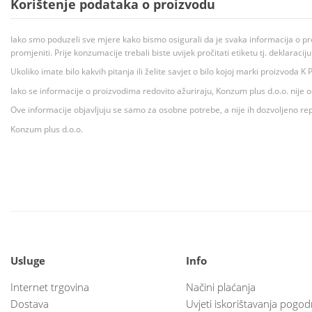
Korištenje podataka o proizvodu
Iako smo poduzeli sve mjere kako bismo osigurali da je svaka informacija o pr
promjeniti. Prije konzumacije trebali biste uvijek pročitati etiketu tj. deklaraci
Ukoliko imate bilo kakvih pitanja ili želite savjet o bilo kojoj marki proizvoda
Iako se informacije o proizvodima redovito ažuriraju, Konzum plus d.o.o. nije
Ove informacije objavljuju se samo za osobne potrebe, a nije ih dozvoljeno rep
Konzum plus d.o.o.
Usluge
Info
Internet trgovina
Načini plaćanja
Dostava
Uvjeti iskorištavanja pogod