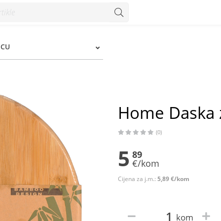
ICU
Home Daska z
(0)
5
89
€/kom
Cijena za j.m.:
5,89 €/kom
kom