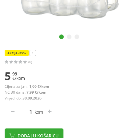
AKCIJA -25%
!
(0)
5
99
€/kom
Cijena za j.m.:
1,00 €/kom
NC 30 dana:
7,99 €/kom
Vrijedi do:
30.09.2026
kom
DODAJ U KOŠARICU