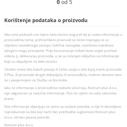
0
od 5
Korištenje podataka o proizvodu
Iako smo poduzeli sve mjere kako bismo osigurali da je svaka informacija o
proizvodima točna, prehrambeni proizvodi se često mijenjaju te se
slijedom navedenoga sastojci, količina sastojaka, nutritivna vrijednost,
alergeni mogu promjeniti. Prije konzumacije trebali biste uvijek pročitati
etiketu tj. deklaraciju proizvoda, a ne se oslanjati isključivo na informacije
koje su objavljene na web stranici.
Ukoliko imate bilo kakvih pitanja ili želite savjet o bilo kojoj marki proizvoda
K Plus, ili proizvoda drugih dobavljača ili proizvođača, molimo obratite nam
se s povjerenjem na Službu za Korisnike.
Iako se informacije o proizvodima redovito ažuriraju, Konzum plus d.o.o.
nije odgovoran za netočne informacije. Ovo ne utječe na vaša zakonska
prava.
Ove informacije objavljuju se samo za osobne potrebe, a nije ih dozvoljeno
reproducirati na bilo koji način bez prethodne suglasnosti Konzum plus
d.o.o. niti bez pisane potvrde.
Konzum plus d.o.o.