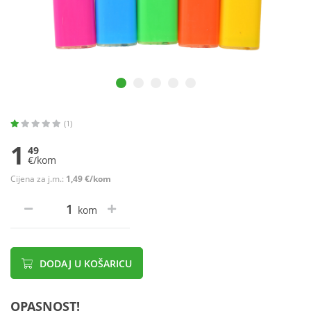
(1)
1
49
€/kom
Cijena za j.m.:
1,49 €/kom
kom
DODAJ U KOŠARICU
OPASNOST!