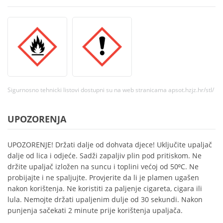
Sigurnosno tehnicki listovi dostupni su na web stranicama apsot.hzjz.hr/stl/
UPOZORENJA
UPOZORENJE! Držati dalje od dohvata djece! Uključite upaljač
dalje od lica i odjeće. Sadži zapaljiv plin pod pritiskom. Ne
držite upaljač izložen na suncu i toplini većoj od 50⁰C. Ne
probijajte i ne spaljujte. Provjerite da li je plamen ugašen
nakon korištenja. Ne koristiti za paljenje cigareta, cigara ili
lula. Nemojte držati upaljenim dulje od 30 sekundi. Nakon
punjenja sačekati 2 minute prije korištenja upaljača.