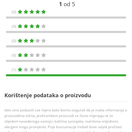
1
od 5
(0)
(0)
(0)
(0)
(1)
Korištenje podataka o proizvodu
Iako smo poduzeli sve mjere kako bismo osigurali da je svaka informacija o
proizvodima točna, prehrambeni proizvodi se često mijenjaju te se
slijedom navedenoga sastojci, količina sastojaka, nutritivna vrijednost,
alergeni mogu promjeniti. Prije konzumacije trebali biste uvijek pročitati