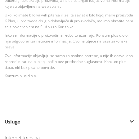
etiketu tj. deklaraciju proizvoda, a ne se oslanjati isključivo na informacije
koje su objavljene na web stranici.
Ukoliko imate bilo kakvih pitanja ili želite savjet o bilo kojoj marki proizvoda
K Plus, ili proizvoda drugih dobavljača ili proizvođača, molimo obratite nam
se s povjerenjem na Službu za Korisnike.
Iako se informacije o proizvodima redovito ažuriraju, Konzum plus d.o.o.
nije odgovoran za netočne informacije. Ovo ne utječe na vaša zakonska
prava.
Ove informacije objavljuju se samo za osobne potrebe, a nije ih dozvoljeno
reproducirati na bilo koji način bez prethodne suglasnosti Konzum plus
d.o.o. niti bez pisane potvrde.
Konzum plus d.o.o.
Usluge
Internet trgovina