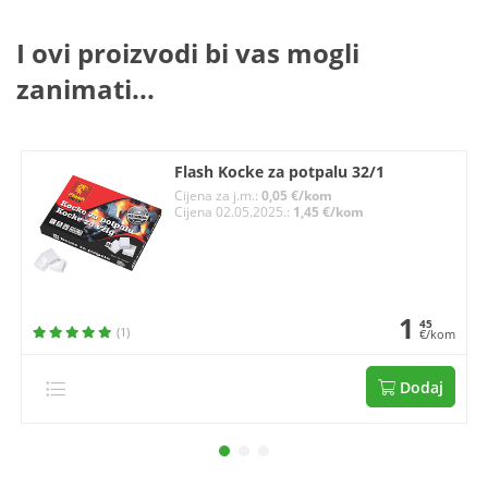
I ovi proizvodi bi vas mogli
zanimati...
Flash Kocke za potpalu 32/1
Cijena za j.m.:
0,05 €/kom
Cijena 02.05.2025.:
1,45 €/kom
1
45
(1)
€/kom
Dodaj