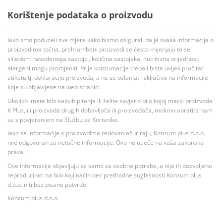
Korištenje podataka o proizvodu
Iako smo poduzeli sve mjere kako bismo osigurali da je svaka informacija o
proizvodima točna, prehrambeni proizvodi se često mijenjaju te se
slijedom navedenoga sastojci, količina sastojaka, nutritivna vrijednost,
alergeni mogu promjeniti. Prije konzumacije trebali biste uvijek pročitati
etiketu tj. deklaraciju proizvoda, a ne se oslanjati isključivo na informacije
koje su objavljene na web stranici.
Ukoliko imate bilo kakvih pitanja ili želite savjet o bilo kojoj marki proizvoda
K Plus, ili proizvoda drugih dobavljača ili proizvođača, molimo obratite nam
se s povjerenjem na Službu za Korisnike.
Iako se informacije o proizvodima redovito ažuriraju, Konzum plus d.o.o.
nije odgovoran za netočne informacije. Ovo ne utječe na vaša zakonska
prava.
Ove informacije objavljuju se samo za osobne potrebe, a nije ih dozvoljeno
reproducirati na bilo koji način bez prethodne suglasnosti Konzum plus
d.o.o. niti bez pisane potvrde.
Konzum plus d.o.o.