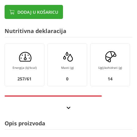
DODAJ U KOŠARICU
Nutritivna deklaracija
Energija (kJ/kcal)
Masti (g)
Ugljikohidrati (g)
257/61
0
14
Opis proizvoda