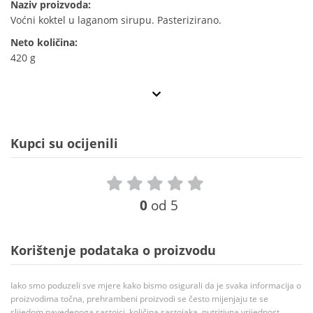
Naziv proizvoda:
Voćni koktel u laganom sirupu. Pasterizirano.
Neto količina:
420 g
Kupci su ocijenili
0
od 5
Korištenje podataka o proizvodu
Iako smo poduzeli sve mjere kako bismo osigurali da je svaka informacija o
proizvodima točna, prehrambeni proizvodi se često mijenjaju te se
slijedom navedenoga sastojci, količina sastojaka, nutritivna vrijednost,