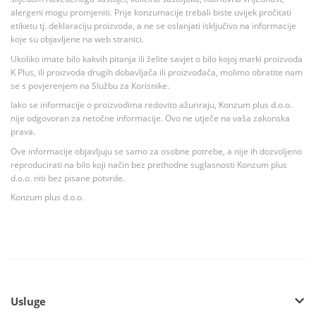
alergeni mogu promjeniti. Prije konzumacije trebali biste uvijek pročitati
etiketu tj. deklaraciju proizvoda, a ne se oslanjati isključivo na informacije
koje su objavljene na web stranici.
Ukoliko imate bilo kakvih pitanja ili želite savjet o bilo kojoj marki proizvoda
K Plus, ili proizvoda drugih dobavljača ili proizvođača, molimo obratite nam
se s povjerenjem na Službu za Korisnike.
Iako se informacije o proizvodima redovito ažuriraju, Konzum plus d.o.o.
nije odgovoran za netočne informacije. Ovo ne utječe na vaša zakonska
prava.
Ove informacije objavljuju se samo za osobne potrebe, a nije ih dozvoljeno
reproducirati na bilo koji način bez prethodne suglasnosti Konzum plus
d.o.o. niti bez pisane potvrde.
Konzum plus d.o.o.
Usluge