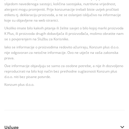
slijedom navedenoga sastojci, količina sastojaka, nutritivna vrijednost,
alergeni mogu promjeniti. Prije konzumacije trebali biste uvijek pročitati
etiketu tj. deklaraciju proizvoda, a ne se oslanjati isključivo na informacije
koje su objavljene na web stranici.
Ukoliko imate bilo kakvih pitanja ili želite savjet o bilo kojoj marki proizvoda
K Plus, ili proizvoda drugih dobavljača ili proizvođača, molimo obratite nam
se s povjerenjem na Službu za Korisnike.
Iako se informacije o proizvodima redovito ažuriraju, Konzum plus d.o.o.
nije odgovoran za netočne informacije. Ovo ne utječe na vaša zakonska
prava.
Ove informacije objavljuju se samo za osobne potrebe, a nije ih dozvoljeno
reproducirati na bilo koji način bez prethodne suglasnosti Konzum plus
d.o.o. niti bez pisane potvrde.
Konzum plus d.o.o.
Usluge