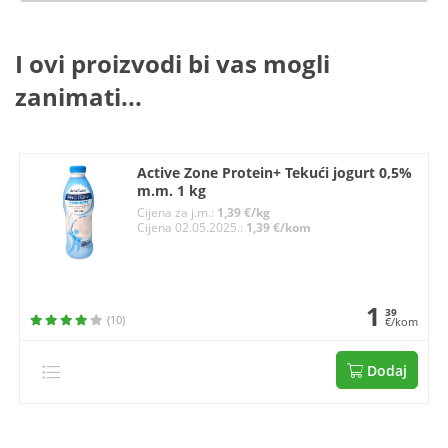
I ovi proizvodi bi vas mogli
zanimati...
Active Zone Protein+ Tekući jogurt 0,5%
m.m. 1 kg
Cijena za j.m.:
1,39 €/kg
Cijena 02.05.2025.:
1,39 €/kom
1
39
(10)
€/kom
Dodaj