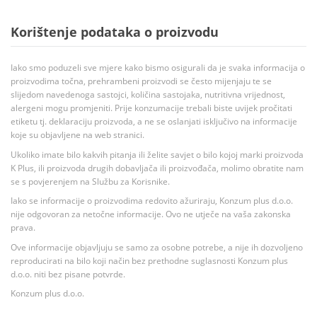
Korištenje podataka o proizvodu
Iako smo poduzeli sve mjere kako bismo osigurali da je svaka informacija o
proizvodima točna, prehrambeni proizvodi se često mijenjaju te se
slijedom navedenoga sastojci, količina sastojaka, nutritivna vrijednost,
alergeni mogu promjeniti. Prije konzumacije trebali biste uvijek pročitati
etiketu tj. deklaraciju proizvoda, a ne se oslanjati isključivo na informacije
koje su objavljene na web stranici.
Ukoliko imate bilo kakvih pitanja ili želite savjet o bilo kojoj marki proizvoda
K Plus, ili proizvoda drugih dobavljača ili proizvođača, molimo obratite nam
se s povjerenjem na Službu za Korisnike.
Iako se informacije o proizvodima redovito ažuriraju, Konzum plus d.o.o.
nije odgovoran za netočne informacije. Ovo ne utječe na vaša zakonska
prava.
Ove informacije objavljuju se samo za osobne potrebe, a nije ih dozvoljeno
reproducirati na bilo koji način bez prethodne suglasnosti Konzum plus
d.o.o. niti bez pisane potvrde.
Konzum plus d.o.o.