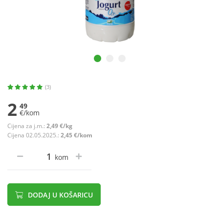
(3)
2
49
€/kom
Cijena za j.m.:
2,49 €/kg
Cijena 02.05.2025.:
2,45 €/kom
kom
DODAJ U KOŠARICU