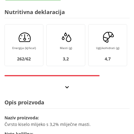
Nutritivna deklaracija
Energija (kJ/kcal)
Masti (g)
Ugljikohidrati (g)
262/62
3,2
4,7
Opis proizvoda
Naziv proizvoda:
Čvrsto kiselo mlijeko s 3,2% mliječne masti.
Neto količina: