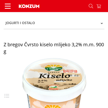
Z bregov Čvrsto kiselo mlijeko 3,2% m.m. 900 g 
JOGURTI I OSTALO
Z bregov Čvrsto kiselo mlijeko 3,2% m.m. 900
g