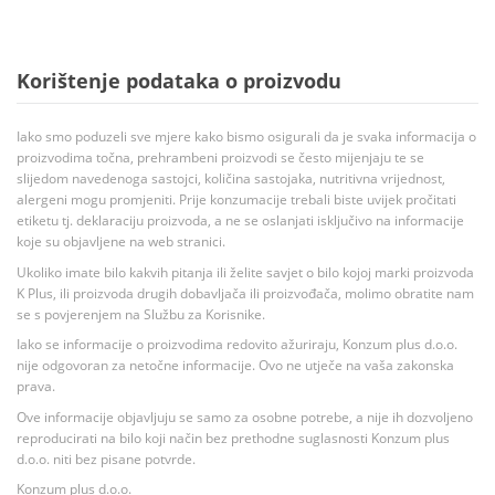
Korištenje podataka o proizvodu
Iako smo poduzeli sve mjere kako bismo osigurali da je svaka informacija o
proizvodima točna, prehrambeni proizvodi se često mijenjaju te se
slijedom navedenoga sastojci, količina sastojaka, nutritivna vrijednost,
alergeni mogu promjeniti. Prije konzumacije trebali biste uvijek pročitati
etiketu tj. deklaraciju proizvoda, a ne se oslanjati isključivo na informacije
koje su objavljene na web stranici.
Ukoliko imate bilo kakvih pitanja ili želite savjet o bilo kojoj marki proizvoda
K Plus, ili proizvoda drugih dobavljača ili proizvođača, molimo obratite nam
se s povjerenjem na Službu za Korisnike.
Iako se informacije o proizvodima redovito ažuriraju, Konzum plus d.o.o.
nije odgovoran za netočne informacije. Ovo ne utječe na vaša zakonska
prava.
Ove informacije objavljuju se samo za osobne potrebe, a nije ih dozvoljeno
reproducirati na bilo koji način bez prethodne suglasnosti Konzum plus
d.o.o. niti bez pisane potvrde.
Konzum plus d.o.o.