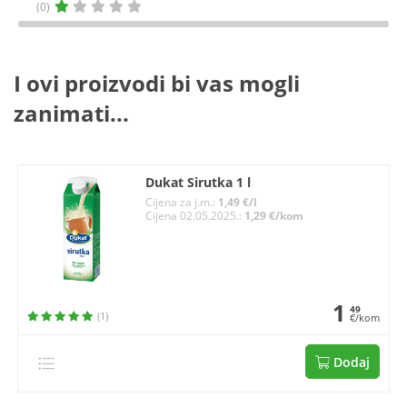
(0)
I ovi proizvodi bi vas mogli
zanimati...
Dukat Sirutka 1 l
Cijena za j.m.:
1,49 €/l
Cijena 02.05.2025.:
1,29 €/kom
1
49
(1)
€/kom
Dodaj