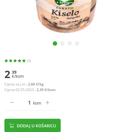
(3)
2
39
€/kom
Cijena za j.m.:
2,66 €/kg
Cijena 02.05.2025.:
2,39 €/kom
kom
DODAJ U KOŠARICU