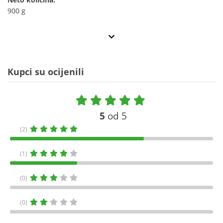
900 g
Kupci su ocijenili
5
od 5
(2)
(1)
(0)
(0)