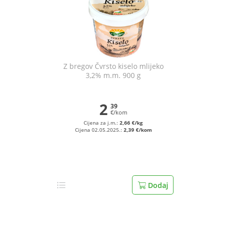
Z bregov Čvrsto kiselo mlijeko
3,2% m.m. 900 g
2
39
€/kom
Cijena za j.m.:
2,66 €/kg
Cijena 02.05.2025.:
2,39 €/kom
Dodaj