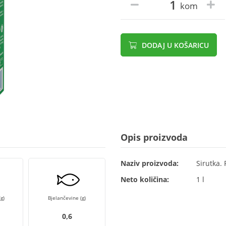
kom
DODAJ U KOŠARICU
Opis proizvoda
Naziv proizvoda:
Sirutka. 
Neto količina:
1 l
g)
Bjelančevine (g)
0,6