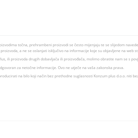
oizvodima točna, prehrambeni proizvodi se često mijenjaju te se slijedom navedeno
ju proizvoda, a ne se oslanjati isključivo na informacije koje su objavljene na web st
 K Plus, ili proizvoda drugih dobavljača ili proizvođača, molimo obratite nam se s p
 odgovoran za netočne informacije. Ovo ne utječe na vaša zakonska prava.
roducirati na bilo koji način bez prethodne suglasnosti Konzum plus d.o.o. niti be