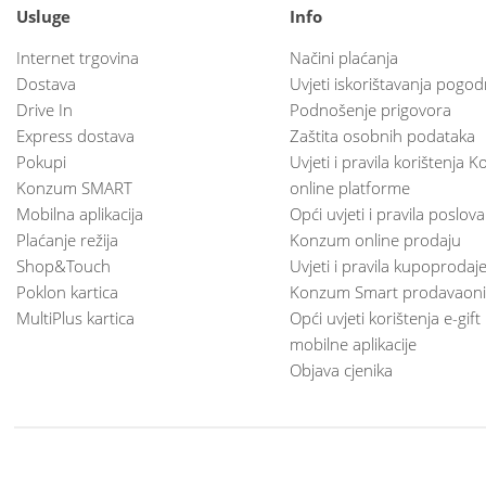
Usluge
Info
Internet trgovina
Načini plaćanja
Dostava
Uvjeti iskorištavanja pogod
Drive In
Podnošenje prigovora
Express dostava
Zaštita osobnih podataka
Pokupi
Uvjeti i pravila korištenja
Konzum SMART
online platforme
Mobilna aplikacija
Opći uvjeti i pravila poslov
Plaćanje režija
Konzum online prodaju
Shop&Touch
Uvjeti i pravila kupoprodaj
Poklon kartica
Konzum Smart prodavaoni
MultiPlus kartica
Opći uvjeti korištenja e-gift
mobilne aplikacije
Objava cjenika