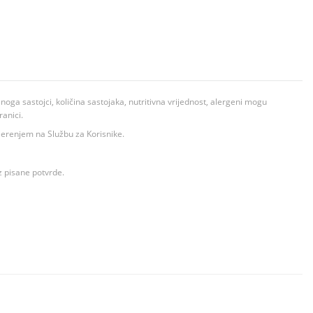
ga sastojci, količina sastojaka, nutritivna vrijednost, alergeni mogu
ranici.
ovjerenjem na Službu za Korisnike.
z pisane potvrde.