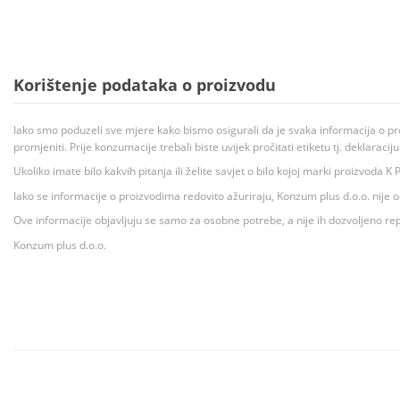
Korištenje podataka o proizvodu
Iako smo poduzeli sve mjere kako bismo osigurali da je svaka informacija o pr
promjeniti. Prije konzumacije trebali biste uvijek pročitati etiketu tj. deklaraci
Ukoliko imate bilo kakvih pitanja ili želite savjet o bilo kojoj marki proizvoda
Iako se informacije o proizvodima redovito ažuriraju, Konzum plus d.o.o. nije
Ove informacije objavljuju se samo za osobne potrebe, a nije ih dozvoljeno rep
Konzum plus d.o.o.