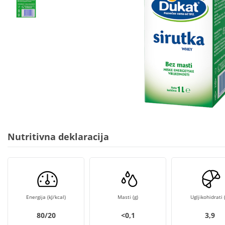
Nutritivna deklaracija
Energija (kJ/kcal)
Masti (g)
Ugljikohidrati (
80/20
<0,1
3,9