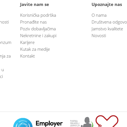
Javite nam se
Upoznajte nas
Korisnička podrška
O nama
nosti
Pronađite nas
Društvena odgovo
Poziv dobavljačima
Jamstvo kvalitete
Nekretnine i zakupi
Novosti
 Konzum
Karijere
Kutak za medije
anja za
Kontakt
e u
ci