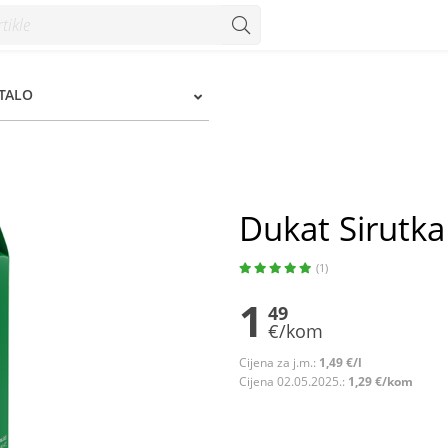
STALO
Dukat Sirutka 
(1)
1
49
€/kom
Cijena za j.m.:
1,49 €/l
Cijena 02.05.2025.:
1,29 €/kom