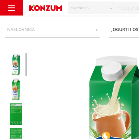
Asortiman
Dukat Sirutka 1 l - Konzum
NASLOVNICA
JOGURTI I O