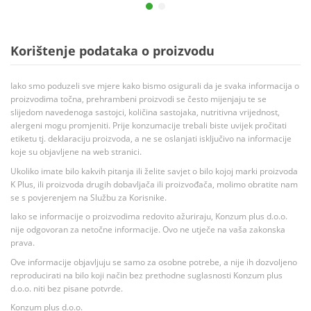
Korištenje podataka o proizvodu
Iako smo poduzeli sve mjere kako bismo osigurali da je svaka informacija o
proizvodima točna, prehrambeni proizvodi se često mijenjaju te se
slijedom navedenoga sastojci, količina sastojaka, nutritivna vrijednost,
alergeni mogu promjeniti. Prije konzumacije trebali biste uvijek pročitati
etiketu tj. deklaraciju proizvoda, a ne se oslanjati isključivo na informacije
koje su objavljene na web stranici.
Ukoliko imate bilo kakvih pitanja ili želite savjet o bilo kojoj marki proizvoda
K Plus, ili proizvoda drugih dobavljača ili proizvođača, molimo obratite nam
se s povjerenjem na Službu za Korisnike.
Iako se informacije o proizvodima redovito ažuriraju, Konzum plus d.o.o.
nije odgovoran za netočne informacije. Ovo ne utječe na vaša zakonska
prava.
Ove informacije objavljuju se samo za osobne potrebe, a nije ih dozvoljeno
reproducirati na bilo koji način bez prethodne suglasnosti Konzum plus
d.o.o. niti bez pisane potvrde.
Konzum plus d.o.o.