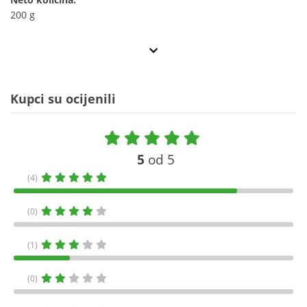
200 g
Kupci su ocijenili
5
od 5
(4)
(0)
(1)
(0)