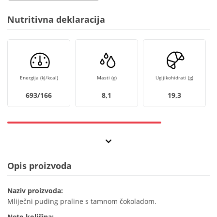
Nutritivna deklaracija
Energija (kJ/kcal)
Masti (g)
Ugljikohidrati (g)
693/166
8,1
19,3
Opis proizvoda
Naziv proizvoda:
Mliječni puding praline s tamnom čokoladom.
Neto količina: