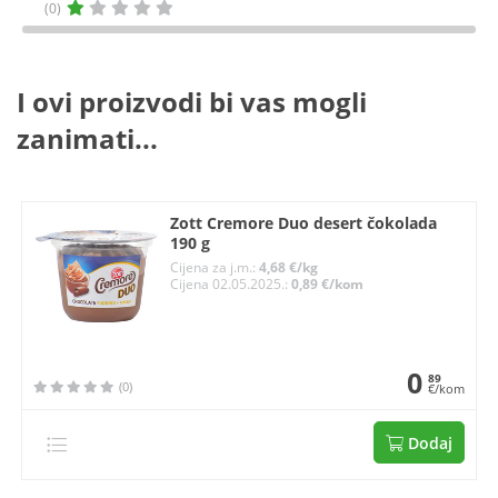
(0)
I ovi proizvodi bi vas mogli
zanimati...
Zott Cremore Duo desert čokolada
190 g
Cijena za j.m.:
4,68 €/kg
Cijena 02.05.2025.:
0,89 €/kom
0
89
(0)
€/kom
Dodaj