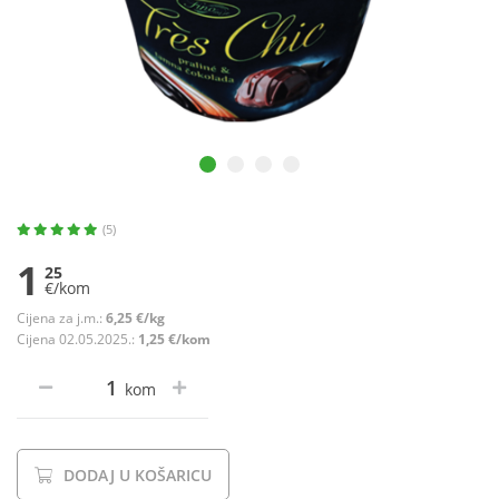
(5)
1
25
€/kom
Cijena za j.m.:
6,25 €/kg
Cijena 02.05.2025.:
1,25 €/kom
kom
DODAJ U KOŠARICU