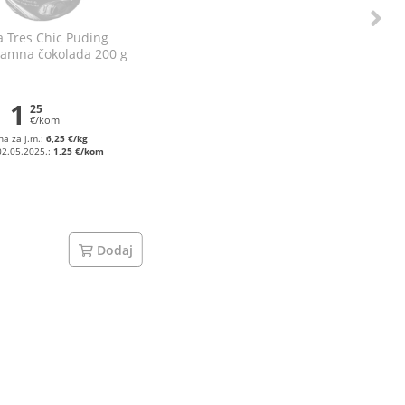
a Tres Chic Puding
tamna čokolada 200 g
1
25
€/kom
na za j.m.:
6,25 €/kg
02.05.2025.:
1,25 €/kom
Dodaj