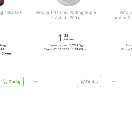
ng čokolada
Vindija Tres Chic Puding dupla
Vindij
čokolada 200 g
praline&
1
25
€/kom
€/kg
Cijena za j.m.:
6,25 €/kg
Cije
026
Cijena 02.05.2025.:
1,25 €/kom
Cijena 
9 €/kom
Dodaj
Dodaj