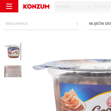
Asortiman
Zott Cremore Duo desert čokolada 190 g - K
NASLOVNICA
MLIJEČNI DE