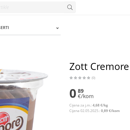
onzum
SERTI
Zott Cremore
(0)
0
89
€/kom
Cijena za j.m.:
4,68 €/kg
Cijena 02.05.2025.:
0,89 €/kom