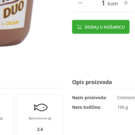
kom
DODAJ U KOŠARICU
Opis proizvoda
Naziv proizvoda:
Cremore
Neto količina:
190 g
g)
Bjelančevine (g)
2,6