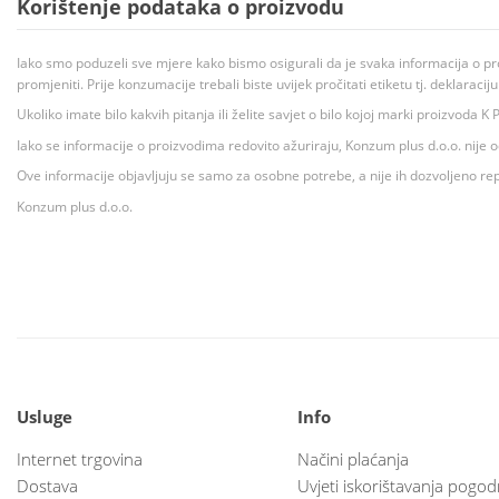
Korištenje podataka o proizvodu
Iako smo poduzeli sve mjere kako bismo osigurali da je svaka informacija o pr
promjeniti. Prije konzumacije trebali biste uvijek pročitati etiketu tj. deklaraci
Ukoliko imate bilo kakvih pitanja ili želite savjet o bilo kojoj marki proizvoda
Iako se informacije o proizvodima redovito ažuriraju, Konzum plus d.o.o. nije
Ove informacije objavljuju se samo za osobne potrebe, a nije ih dozvoljeno rep
Konzum plus d.o.o.
Usluge
Info
Internet trgovina
Načini plaćanja
Dostava
Uvjeti iskorištavanja pogod