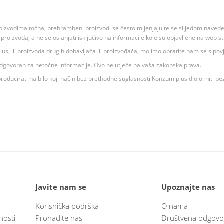
oizvodima točna, prehrambeni proizvodi se često mijenjaju te se slijedom navedeno
ju proizvoda, a ne se oslanjati isključivo na informacije koje su objavljene na web st
 K Plus, ili proizvoda drugih dobavljača ili proizvođača, molimo obratite nam se s p
 odgovoran za netočne informacije. Ovo ne utječe na vaša zakonska prava.
roducirati na bilo koji način bez prethodne suglasnosti Konzum plus d.o.o. niti be
Javite nam se
Upoznajte nas
Korisnička podrška
O nama
nosti
Pronađite nas
Društvena odgovo