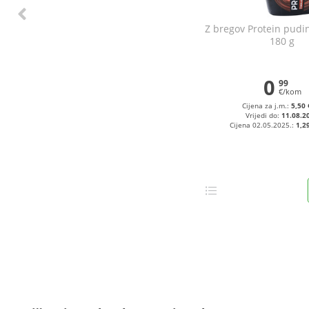
Z bregov Protein pudi
180 g
0
99
€/kom
Cijena za j.m.:
5,50 
Vrijedi do:
11.08.2
Cijena 02.05.2025.:
1,2