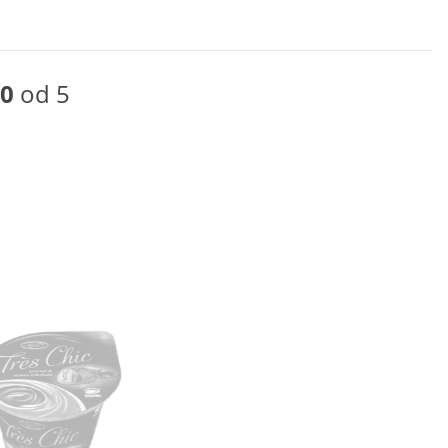
0
od 5