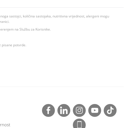
ga sastojci, količina sastojaka, nutritivna vrijednost, alergeni mogu
ranici.
ovjerenjem na Službu za Korisnike.
z pisane potvrde.
rnost