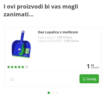
I ovi proizvodi bi vas mogli
zanimati...
Dax Lopatica s metlicom
Cijena za j.m.:
1,99 €/kom
Cijena 02.05.2025.:
1,99 €/kom
1
99
(3)
€/kom
Dodaj