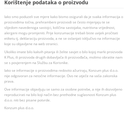
Korištenje podataka o proizvodu
Iako smo poduzeli sve mjere kako bismo osigurali da je svaka informacija o
proizvodima točna, prehrambeni proizvodi se često mijenjaju te se
slijedom navedenoga sastojci, količina sastojaka, nutritivna vrijednost,
alergeni mogu promjeniti. Prije konzumacije trebali biste uvijek pročitati
etiketu tj. deklaraciju proizvoda, a ne se oslanjati isključivo na informacije
koje su objavljene na web stranici.
Ukoliko imate bilo kakvih pitanja ili želite savjet o bilo kojoj marki proizvoda
K Plus, ili proizvoda drugih dobavljača ili proizvođača, molimo obratite nam
se s povjerenjem na Službu za Korisnike.
Iako se informacije o proizvodima redovito ažuriraju, Konzum plus d.o.o.
nije odgovoran za netočne informacije. Ovo ne utječe na vaša zakonska
prava.
Ove informacije objavljuju se samo za osobne potrebe, a nije ih dozvoljeno
reproducirati na bilo koji način bez prethodne suglasnosti Konzum plus
d.o.o. niti bez pisane potvrde.
Konzum plus d.o.o.