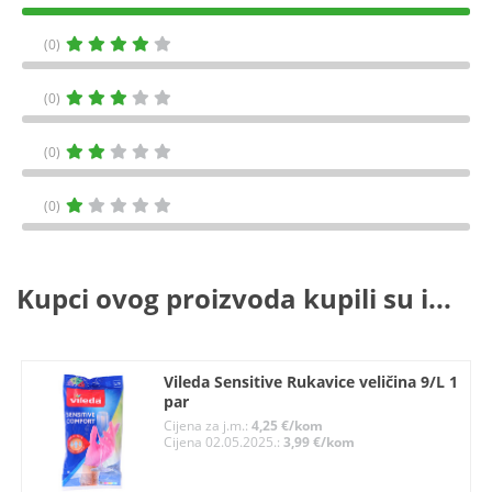
(0)
(0)
(0)
(0)
Kupci ovog proizvoda kupili su i...
Vileda Sensitive Rukavice veličina 9/L 1
par
Cijena za j.m.:
4,25 €/kom
Cijena 02.05.2025.:
3,99 €/kom