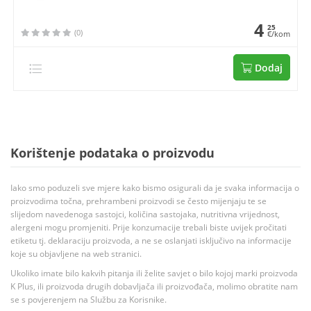
4
25
(0)
€/kom
Dodaj
Korištenje podataka o proizvodu
Iako smo poduzeli sve mjere kako bismo osigurali da je svaka informacija o
proizvodima točna, prehrambeni proizvodi se često mijenjaju te se
slijedom navedenoga sastojci, količina sastojaka, nutritivna vrijednost,
alergeni mogu promjeniti. Prije konzumacije trebali biste uvijek pročitati
etiketu tj. deklaraciju proizvoda, a ne se oslanjati isključivo na informacije
koje su objavljene na web stranici.
Ukoliko imate bilo kakvih pitanja ili želite savjet o bilo kojoj marki proizvoda
K Plus, ili proizvoda drugih dobavljača ili proizvođača, molimo obratite nam
se s povjerenjem na Službu za Korisnike.