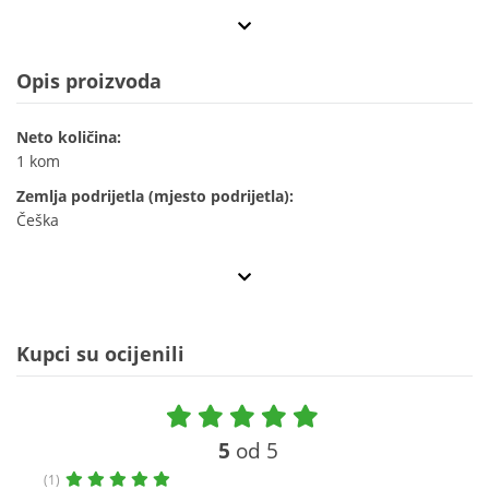
Opis proizvoda
Neto količina:
1 kom
Zemlja podrijetla (mjesto podrijetla):
Češka
Kupci su ocijenili
5
od 5
(1)