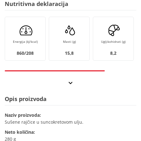
Nutritivna deklaracija
Energija (kJ/kcal)
Masti (g)
Ugljikohidrati (g)
860/208
15,8
8,2
Opis proizvoda
Naziv proizvoda:
Sušene rajčice u suncokretovom ulju.
Neto količina:
280 g