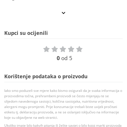
Kupci su ocijenili
0
od 5
Korištenje podataka o proizvodu
Iako smo poduzeli sve mjere kako bismo osigurali da je svaka informacija o
proizvodima točna, prehrambeni proizvodi se često mijenjaju te se
slijedom navedenoga sastojci, količina sastojaka, nutritivna vrijednost,
alergeni mogu promjeniti. Prije konzumacije trebali biste uvijek pročitati
etiketu tj. deklaraciju proizvoda, a ne se oslanjati isključivo na informacije
koje su objavljene na web stranici.
Ukoliko imate bilo kakvih pitanja ili želite savjet o bilo kojoj marki proizvoda