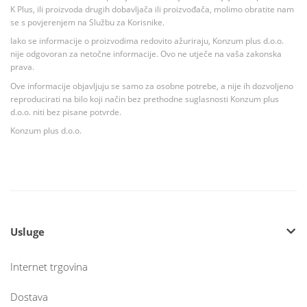
K Plus, ili proizvoda drugih dobavljača ili proizvođača, molimo obratite nam
se s povjerenjem na Službu za Korisnike.
Iako se informacije o proizvodima redovito ažuriraju, Konzum plus d.o.o.
nije odgovoran za netočne informacije. Ovo ne utječe na vaša zakonska
prava.
Ove informacije objavljuju se samo za osobne potrebe, a nije ih dozvoljeno
reproducirati na bilo koji način bez prethodne suglasnosti Konzum plus
d.o.o. niti bez pisane potvrde.
Konzum plus d.o.o.
Usluge
Internet trgovina
Dostava