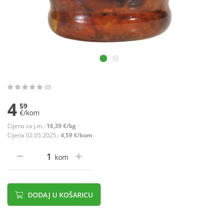
(0)
4
59
€/kom
Cijena za j.m.:
16,39 €/kg
Cijena 02.05.2025.:
4,59 €/kom
kom
DODAJ U KOŠARICU