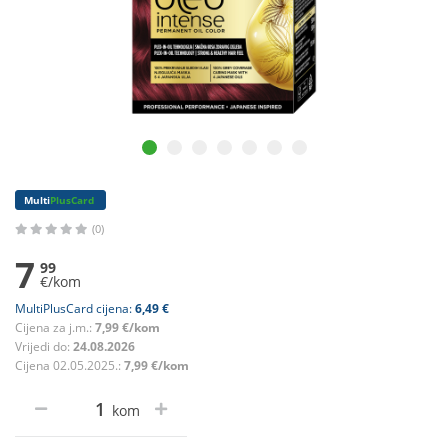
Multi
PlusCard
(0)
7
99
€/kom
MultiPlusCard cijena:
6,49 €
Cijena za j.m.:
7,99 €/kom
Vrijedi do:
24.08.2026
Cijena 02.05.2025.:
7,99 €/kom
kom