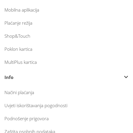
Mobilna aplikacija
Plaćanje režija
Shop&Touch
Poklon kartica
MultiPlus kartica
Info
Načini plaćanja
Uvjeti iskorištavanja pogodnosti
Podnošenje prigovora
Zaštita osobnih podataka