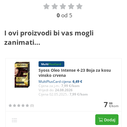
0
od 5
I ovi proizvodi bi vas mogli
zanimati...
Multi
PlusCard
Syoss Oleo Intense 4-23 Boja za kosu
vinsko crvena
MultiPlusCard cijena:
6,49 €
Cijena za j.m.:
7,99 €/kom
Vrijedi do:
24.08.2026
Cijena 02.05.2025.:
7,99 €/kom
7
99
(0)
€/kom
Dodaj