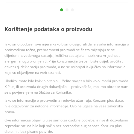
Korištenje podataka o proizvodu
Iako smo poduzeli sve mjere kako bismo osigurali da je svaka informacija o
proizvodima točna, prehrambeni proizvodi se često mijenjaju te se
slijedom navedenoga sastojci, količina sastojaka, nutritivna vrijednost,
alergeni mogu promjeniti. Prije konzumacije trebali biste uvijek pročitati
etiketu tj. deklaraciju proizvoda, a ne se oslanjati isključivo na informacije
koje su objavljene na web stranici.
Ukoliko imate bilo kakvih pitanja ili želite savjet o bilo kojoj marki proizvoda
K Plus, ili proizvoda drugih dobavljača ili proizvođača, molimo obratite nam
se s povjerenjem na Službu za Korisnike.
Iako se informacije o proizvodima redovito ažuriraju, Konzum plus d.o.o.
nije odgovoran za netočne informacije. Ovo ne utječe na vaša zakonska
prava.
Ove informacije objavljuju se samo za osobne potrebe, a nije ih dozvoljeno
reproducirati na bilo koji način bez prethodne suglasnosti Konzum plus
d.o.o. niti bez pisane potvrde.