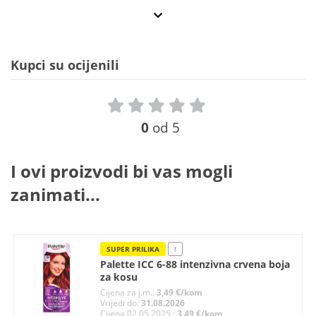
Kupci su ocijenili
0
od 5
I ovi proizvodi bi vas mogli
zanimati...
SUPER PRILIKA
!
Palette ICC 6-88 intenzivna crvena boja
za kosu
Cijena za j.m.:
3,49 €/kom
Vrijedi do:
31.08.2026
Cijena 02.05.2025.:
3,49 €/kom