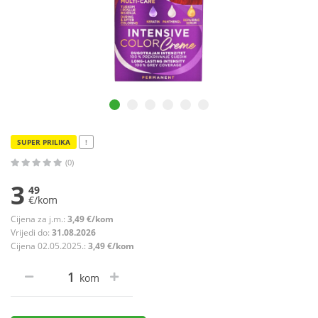
SUPER PRILIKA
!
(0)
3
49
€/kom
Cijena za j.m.:
3,49 €/kom
Vrijedi do:
31.08.2026
Cijena 02.05.2025.:
3,49 €/kom
kom