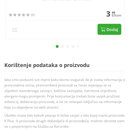
3
49
(0)
€/kom
Dodaj
Korištenje podataka o proizvodu
Iako smo poduzeli sve mjere kako bismo osigurali da je svaka informacija o
proizvodima točna, prehrambeni proizvodi se često mijenjaju te se
slijedom navedenoga sastojci, količina sastojaka, nutritivna vrijednost,
alergeni mogu promjeniti. Prije konzumacije trebali biste uvijek pročitati
etiketu tj. deklaraciju proizvoda, a ne se oslanjati isključivo na informacije
koje su objavljene na web stranici.
Ukoliko imate bilo kakvih pitanja ili želite savjet o bilo kojoj marki proizvoda
K Plus, ili proizvoda drugih dobavljača ili proizvođača, molimo obratite nam
se s povjerenjem na Službu za Korisnike.