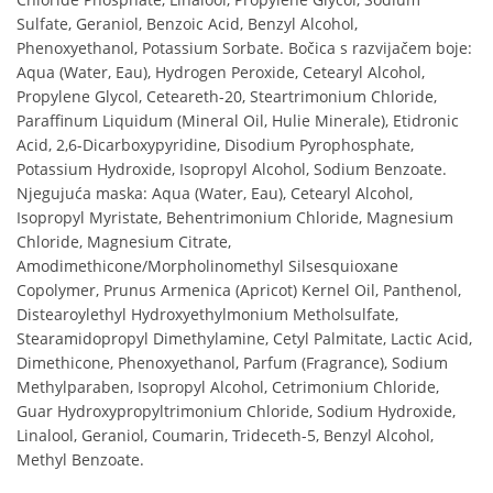
Sulfate, Geraniol, Benzoic Acid, Benzyl Alcohol,
Phenoxyethanol, Potassium Sorbate. Bočica s razvijačem boje:
Aqua (Water, Eau), Hydrogen Peroxide, Cetearyl Alcohol,
Propylene Glycol, Ceteareth-20, Steartrimonium Chloride,
Paraffinum Liquidum (Mineral Oil, Hulie Minerale), Etidronic
Acid, 2,6-Dicarboxypyridine, Disodium Pyrophosphate,
Potassium Hydroxide, Isopropyl Alcohol, Sodium Benzoate.
Njegujuća maska: Aqua (Water, Eau), Cetearyl Alcohol,
Isopropyl Myristate, Behentrimonium Chloride, Magnesium
Chloride, Magnesium Citrate,
Amodimethicone/Morpholinomethyl Silsesquioxane
Copolymer, Prunus Armenica (Apricot) Kernel Oil, Panthenol,
Distearoylethyl Hydroxyethylmonium Metholsulfate,
Stearamidopropyl Dimethylamine, Cetyl Palmitate, Lactic Acid,
Dimethicone, Phenoxyethanol, Parfum (Fragrance), Sodium
Methylparaben, Isopropyl Alcohol, Cetrimonium Chloride,
Guar Hydroxypropyltrimonium Chloride, Sodium Hydroxide,
Linalool, Geraniol, Coumarin, Trideceth-5, Benzyl Alcohol,
Methyl Benzoate.