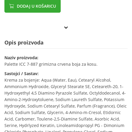
DODAJ U KOŠARICU
Opis proizvoda
Naziv proizvoda:
Palette ICC 7-887 grimizna crvena boja za kosu.
Sastojci / Sastav:
Krema za bojenje: Aqua (Water, Eau), Cetearyl Alcohol,
Ammonium Hydroxide, Glyceryl Stearate SE, Ceteareth-20, 1-
Hydroxyethyl 4,5 Diamino Pyrazole Sulfate, Octyldodecanol, 4-
Amino-2-Hydroxytoluene, Sodium Laureth Sulfate, Potassium
Hydroxyde, Sodium Cetearyl Sulfate, Parfum (Fragrance), Oleic
Acid, Sodium Sulfate, Glycerin, 4-Amino-m-Cresol, Etidornic
Acid, Carbomer, Toulene-2,5-Diamine Sulfate, Asorbic Acid,
Serine, Hydrlyzed Keratin, Linoleamidopropyl PG - Dimonium
Chloride Phosphate, Linalool, Propylene Glycol, Sodium