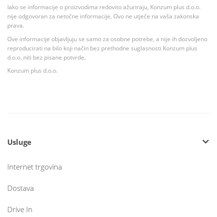
Iako se informacije o proizvodima redovito ažuriraju, Konzum plus d.o.o.
nije odgovoran za netočne informacije. Ovo ne utječe na vaša zakonska
prava.
Ove informacije objavljuju se samo za osobne potrebe, a nije ih dozvoljeno
reproducirati na bilo koji način bez prethodne suglasnosti Konzum plus
d.o.o. niti bez pisane potvrde.
Konzum plus d.o.o.
Usluge
Internet trgovina
Dostava
Drive In