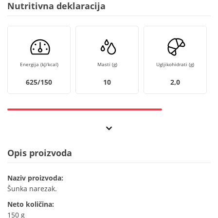
Nutritivna deklaracija
Energija (kJ/kcal)
Masti (g)
Ugljikohidrati (g)
625/150
10
2,0
Opis proizvoda
Naziv proizvoda:
Šunka narezak.
Neto količina:
150 g