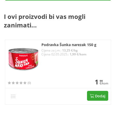
I ovi proizvodi bi vas mogli
zanimati...
Podravka Šunka narezak 150 g
Cijena za j.m.:
13,25 €/kg
Cijena 02.05.2025.:
1,99 €/kom
1
99
(0)
€/kom
Dodaj