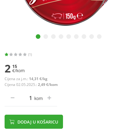
(1)
2
15
€/kom
Cijena za j.m.:
14,31 €/kg
Cijena 02.05.2025.:
2,49 €/kom
kom
DODAJ U KOŠARICU