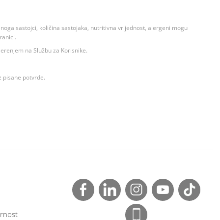
ga sastojci, količina sastojaka, nutritivna vrijednost, alergeni mogu
ranici.
ovjerenjem na Službu za Korisnike.
z pisane potvrde.
rnost