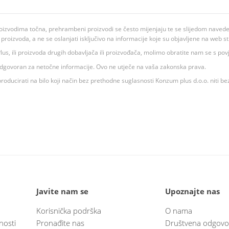
oizvodima točna, prehrambeni proizvodi se često mijenjaju te se slijedom navedeno
ju proizvoda, a ne se oslanjati isključivo na informacije koje su objavljene na web st
 K Plus, ili proizvoda drugih dobavljača ili proizvođača, molimo obratite nam se s p
 odgovoran za netočne informacije. Ovo ne utječe na vaša zakonska prava.
roducirati na bilo koji način bez prethodne suglasnosti Konzum plus d.o.o. niti be
Javite nam se
Upoznajte nas
Korisnička podrška
O nama
nosti
Pronađite nas
Društvena odgovo