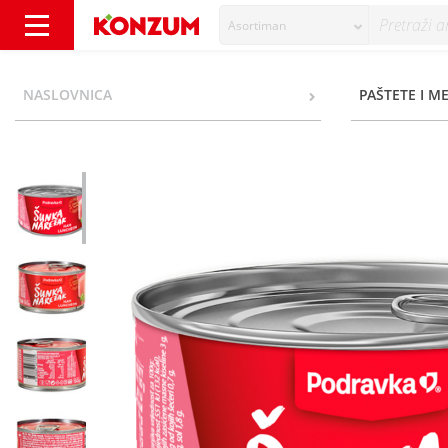
Asortiman
Podravka Šunka narezak 150 g - Konzum
NASLOVNICA
PAŠTETE I M