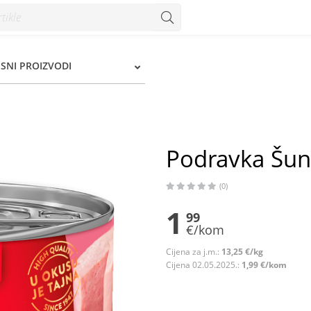
ESNI PROIZVODI
Podravka Šun
(0)
1
99
€/kom
Cijena za j.m.:
13,25 €/kg
Cijena 02.05.2025.:
1,99 €/kom