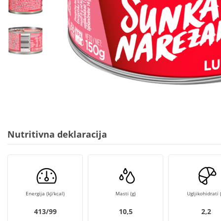
Nutritivna deklaracija
Energija (kJ/kcal)
Masti (g)
Ugljikohidrati (
413/99
10,5
2,2