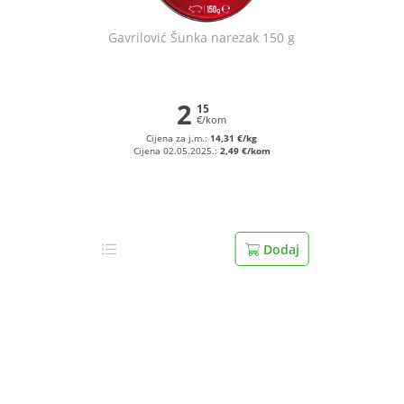
Gavrilović Šunka narezak 150 g
2
15
€/kom
Cijena za j.m.:
14,31 €/kg
Cijena 02.05.2025.:
2,49 €/kom
Dodaj