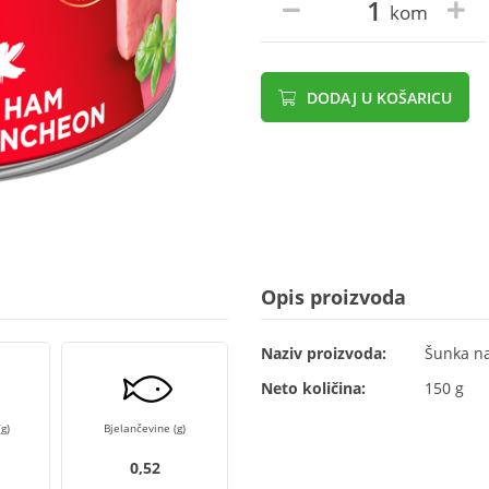
kom
DODAJ U KOŠARICU
Opis proizvoda
Naziv proizvoda:
Šunka na
Neto količina:
150 g
g)
Bjelančevine (g)
0,52