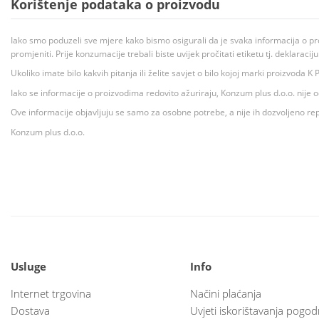
Korištenje podataka o proizvodu
Iako smo poduzeli sve mjere kako bismo osigurali da je svaka informacija o pr
promjeniti. Prije konzumacije trebali biste uvijek pročitati etiketu tj. deklaraci
Ukoliko imate bilo kakvih pitanja ili želite savjet o bilo kojoj marki proizvoda
Iako se informacije o proizvodima redovito ažuriraju, Konzum plus d.o.o. nije
Ove informacije objavljuju se samo za osobne potrebe, a nije ih dozvoljeno rep
Konzum plus d.o.o.
Usluge
Info
Internet trgovina
Načini plaćanja
Dostava
Uvjeti iskorištavanja pogod