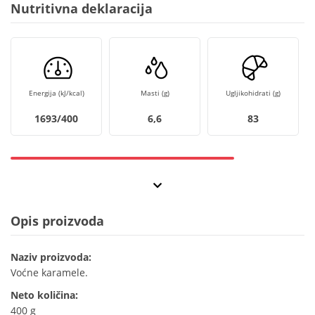
Nutritivna deklaracija
Energija (kJ/kcal)
Masti (g)
Ugljikohidrati (g)
1693/400
6,6
83
Opis proizvoda
Naziv proizvoda:
Voćne karamele.
Neto količina:
400 g