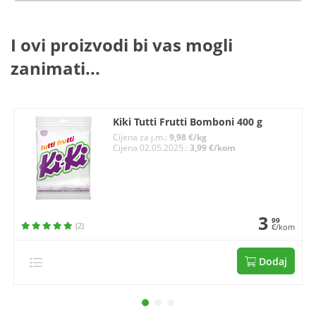
I ovi proizvodi bi vas mogli
zanimati...
Kiki Tutti Frutti Bomboni 400 g
Cijena za j.m.:
9,98 €/kg
Cijena 02.05.2025.:
3,99 €/kom
3
99
(2)
€/kom
Dodaj