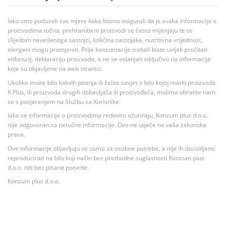
Iako smo poduzeli sve mjere kako bismo osigurali da je svaka informacija o
proizvodima točna, prehrambeni proizvodi se često mijenjaju te se
slijedom navedenoga sastojci, količina sastojaka, nutritivna vrijednost,
alergeni mogu promjeniti. Prije konzumacije trebali biste uvijek pročitati
etiketu tj. deklaraciju proizvoda, a ne se oslanjati isključivo na informacije
koje su objavljene na web stranici.
Ukoliko imate bilo kakvih pitanja ili želite savjet o bilo kojoj marki proizvoda
K Plus, ili proizvoda drugih dobavljača ili proizvođača, molimo obratite nam
se s povjerenjem na Službu za Korisnike.
Iako se informacije o proizvodima redovito ažuriraju, Konzum plus d.o.o.
nije odgovoran za netočne informacije. Ovo ne utječe na vaša zakonska
prava.
Ove informacije objavljuju se samo za osobne potrebe, a nije ih dozvoljeno
reproducirati na bilo koji način bez prethodne suglasnosti Konzum plus
d.o.o. niti bez pisane potvrde.
Konzum plus d.o.o.