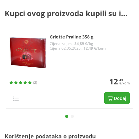
Kupci ovog proizvoda kupili su i...
Griotte Praline 358 g
Cijena za j.m.:
34,89 €/kg
Cijena 02.05.2025.:
12,49 €/kom
12
49
(2)
€/kom
Dodaj
Korištenje podataka o proizvodu