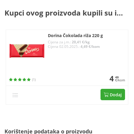
Kupci ovog proizvoda kupili su i...
Dorina Čokolada riža 220 g
Cijena za j.m.:
20,41 €/kg
Cijena 02.05.2025.:
4,49 €/kom
4
49
(1)
€/kom
Dodaj
Korištenje podataka o proizvodu