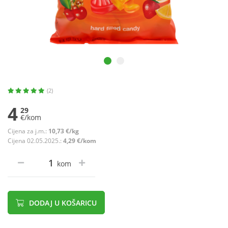
(2)
4
29
€/kom
Cijena za j.m.:
10,73 €/kg
Cijena 02.05.2025.:
4,29 €/kom
kom
DODAJ U KOŠARICU