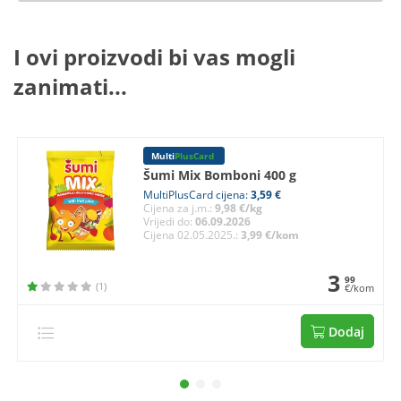
I ovi proizvodi bi vas mogli
zanimati...
Multi
PlusCard
Šumi Mix Bomboni 400 g
MultiPlusCard cijena:
3,59 €
Cijena za j.m.:
9,98 €/kg
Vrijedi do:
06.09.2026
Cijena 02.05.2025.:
3,99 €/kom
3
99
(1)
€/kom
Dodaj