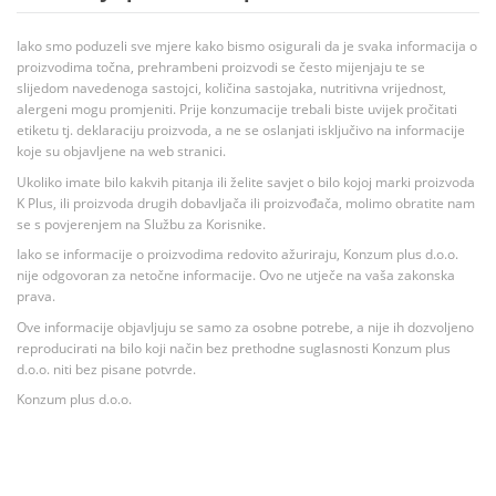
Iako smo poduzeli sve mjere kako bismo osigurali da je svaka informacija o
proizvodima točna, prehrambeni proizvodi se često mijenjaju te se
slijedom navedenoga sastojci, količina sastojaka, nutritivna vrijednost,
alergeni mogu promjeniti. Prije konzumacije trebali biste uvijek pročitati
etiketu tj. deklaraciju proizvoda, a ne se oslanjati isključivo na informacije
koje su objavljene na web stranici.
Ukoliko imate bilo kakvih pitanja ili želite savjet o bilo kojoj marki proizvoda
K Plus, ili proizvoda drugih dobavljača ili proizvođača, molimo obratite nam
se s povjerenjem na Službu za Korisnike.
Iako se informacije o proizvodima redovito ažuriraju, Konzum plus d.o.o.
nije odgovoran za netočne informacije. Ovo ne utječe na vaša zakonska
prava.
Ove informacije objavljuju se samo za osobne potrebe, a nije ih dozvoljeno
reproducirati na bilo koji način bez prethodne suglasnosti Konzum plus
d.o.o. niti bez pisane potvrde.
Konzum plus d.o.o.