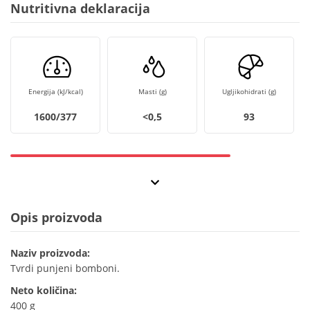
Nutritivna deklaracija
Energija (kJ/kcal)
Masti (g)
Ugljikohidrati (g)
1600/377
<0,5
93
Opis proizvoda
Naziv proizvoda:
Tvrdi punjeni bomboni.
Neto količina:
400 g