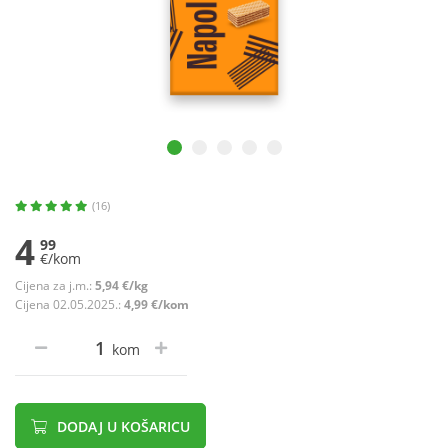
(16)
4
99
€/kom
Cijena za j.m.:
5,94 €/kg
Cijena 02.05.2025.:
4,99 €/kom
kom
DODAJ U KOŠARICU