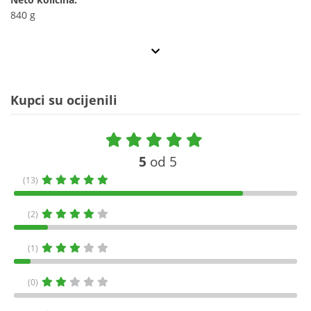
840 g
Kupci su ocijenili
5
od 5
(13)
(2)
(1)
(0)