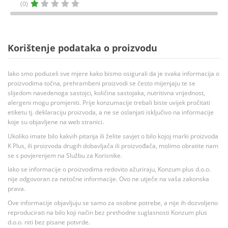
(0)
Korištenje podataka o proizvodu
Iako smo poduzeli sve mjere kako bismo osigurali da je svaka informacija o
proizvodima točna, prehrambeni proizvodi se često mijenjaju te se
slijedom navedenoga sastojci, količina sastojaka, nutritivna vrijednost,
alergeni mogu promjeniti. Prije konzumacije trebali biste uvijek pročitati
etiketu tj. deklaraciju proizvoda, a ne se oslanjati isključivo na informacije
koje su objavljene na web stranici.
Ukoliko imate bilo kakvih pitanja ili želite savjet o bilo kojoj marki proizvoda
K Plus, ili proizvoda drugih dobavljača ili proizvođača, molimo obratite nam
se s povjerenjem na Službu za Korisnike.
Iako se informacije o proizvodima redovito ažuriraju, Konzum plus d.o.o.
nije odgovoran za netočne informacije. Ovo ne utječe na vaša zakonska
prava.
Ove informacije objavljuju se samo za osobne potrebe, a nije ih dozvoljeno
reproducirati na bilo koji način bez prethodne suglasnosti Konzum plus
d.o.o. niti bez pisane potvrde.