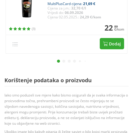
MultiPlusCard cijena:
21,69 €
Cijena za j.m.:
32,70 €/l
Vrijedi do:
06.09.2026
Cijena 02.05.2025.:
24,29 €/kom
22
89
(3)
€/kom
Dodaj
Korištenje podataka o proizvodu
Iako smo poduzeli sve mjere kako bismo osigurali da je svaka informacija o
proizvodima točna, prehrambeni proizvodi se često mijenjaju te se
slijedom navedenoga sastojci, količina sastojaka, nutritivna vrijednost,
alergeni mogu promjeniti. Prije konzumacije trebali biste uvijek pročitati
etiketu tj. deklaraciju proizvoda, a ne se oslanjati isključivo na informacije
koje su objavljene na web stranici.
Ukoliko imate bilo kakvih pitanja ili želite savjet o bilo kojoj marki proizvoda