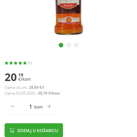
(1)
20
19
€/kom
Cijena za j.m.:
28,84 €/l
Cijena 02.05.2025.:
20,19 €/kom
kom
DODAJ U KOŠARICU