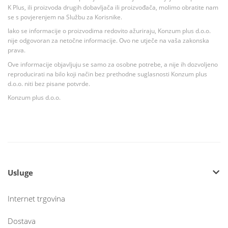
K Plus, ili proizvoda drugih dobavljača ili proizvođača, molimo obratite nam
se s povjerenjem na Službu za Korisnike.
Iako se informacije o proizvodima redovito ažuriraju, Konzum plus d.o.o.
nije odgovoran za netočne informacije. Ovo ne utječe na vaša zakonska
prava.
Ove informacije objavljuju se samo za osobne potrebe, a nije ih dozvoljeno
reproducirati na bilo koji način bez prethodne suglasnosti Konzum plus
d.o.o. niti bez pisane potvrde.
Konzum plus d.o.o.
Usluge
Internet trgovina
Dostava