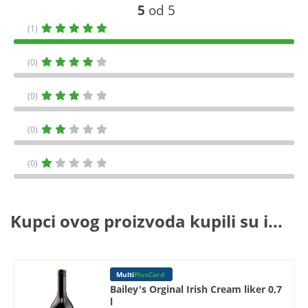
5
od 5
(1)
(0)
(0)
(0)
(0)
Kupci ovog proizvoda kupili su i...
Multi
PlusCard
Bailey's Orginal Irish Cream liker 0,7
l