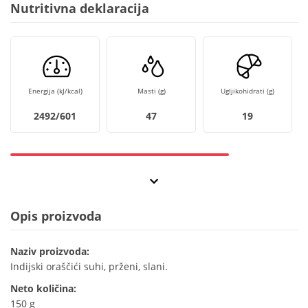
Nutritivna deklaracija
Energija (kJ/kcal)
Masti (g)
Ugljikohidrati (g)
2492/601
47
19
Opis proizvoda
Naziv proizvoda:
Indijski oraščići suhi, prženi, slani.
Neto količina:
150 g