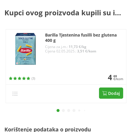
Kupci ovog proizvoda kupili su i...
Barilla Tjestenina fusilli bez glutena
400 g
Cijena za j.m.:
11,73 €/kg
Cijena 02.05.2025.:
3,51 €/kom
4
69
(3)
€/kom
Dodaj
Korištenje podataka o proizvodu