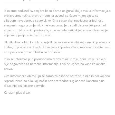
Iako smo poduzeli sve mjere kako bismo osigurali da je svaka informacija o
proizvodima točna, prehrambeni proizvodi se često mijenjaju te se
slijedom navedenoga sastojci, količina sastojaka, nutritivna vrijednost,
alergeni mogu promjeniti. Prije konzumacije trebali biste uvijek pročitati
etiketu tj. deklaraciju proizvoda, a ne se oslanjati isključivo na informacije
koje su objavljene na web stranici.
Ukoliko imate bilo kakvih pitanja ili želite savjet o bilo kojoj marki proizvoda
K Plus, ili proizvoda drugih dobavljača ili proizvođača, molimo obratite nam
se s povjerenjem na Službu za Korisnike.
Iako se informacije o proizvodima redovito ažuriraju, Konzum plus d.o.o.
nije odgovoran za netočne informacije. Ovo ne utječe na vaša zakonska
prava.
Ove informacije objavljuju se samo za osobne potrebe, a nije ih dozvoljeno
reproducirati na bilo koji način bez prethodne suglasnosti Konzum plus
d.o.o. niti bez pisane potvrde.
Konzum plus d.o.o.