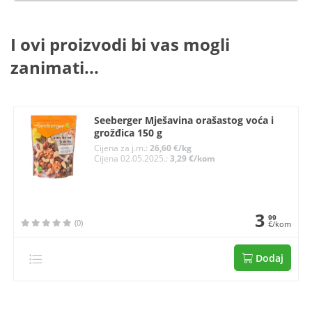
I ovi proizvodi bi vas mogli
zanimati...
Seeberger Mješavina orašastog voća i
grožđica 150 g
Cijena za j.m.:
26,60 €/kg
Cijena 02.05.2025.:
3,29 €/kom
3
99
(0)
€/kom
Dodaj