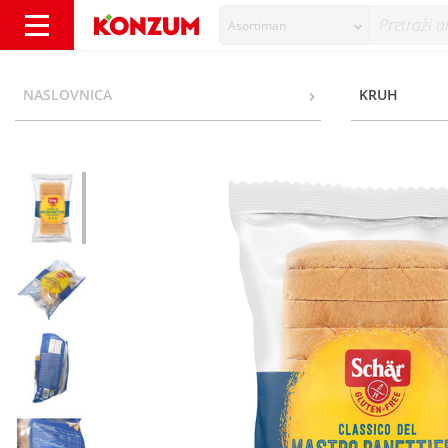
Asortiman
Schar Bijeli kruh bez glutena 300 g - Konzum
NASLOVNICA
KRUH