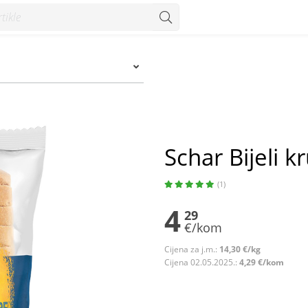
Schar Bijeli 
(1)
4
29
€/kom
Cijena za j.m.:
14,30 €/kg
Cijena 02.05.2025.:
4,29 €/kom