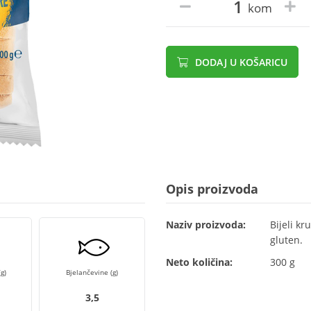
kom
DODAJ U KOŠARICU
Opis proizvoda
Naziv proizvoda:
Bijeli k
gluten.
Neto količina:
300 g
g)
Bjelančevine (g)
3,5