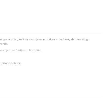
ga sastojci, količina sastojaka, nutritivna vrijednost, alergeni mogu
ranici.
ovjerenjem na Službu za Korisnike.
z pisane potvrde.