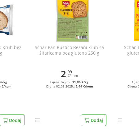
o Kruh bez
Schar Pan Rustico Rezani kruh sa
Schar T
g
žitaricama bez glutena 250 g
glute
2
99
€/kom
 €/kg
Cijena za j.m.:
11,96 €/kg
Cije
9 €/kom
Cijena 02.05.2025.:
2,99 €/kom
Cijena 
Dodaj
Dodaj