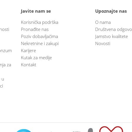
Javite nam se
Upoznajte nas
Korisnička podrška
O nama
nosti
Pronađite nas
Društvena odgovo
Poziv dobavljačima
Jamstvo kvalitete
Nekretnine i zakupi
Novosti
 Konzum
Karijere
Kutak za medije
anja za
Kontakt
e u
ci