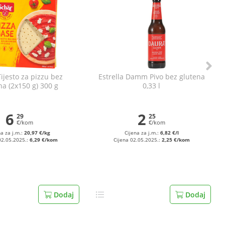
ijesto za pizzu bez
Estrella Damm Pivo bez glutena
na (2x150 g) 300 g
0,33 l
6
2
29
25
€/kom
€/kom
na za j.m.:
20,97 €/kg
Cijena za j.m.:
6,82 €/l
02.05.2025.:
6,29 €/kom
Cijena 02.05.2025.:
2,25 €/kom
Dodaj
Dodaj