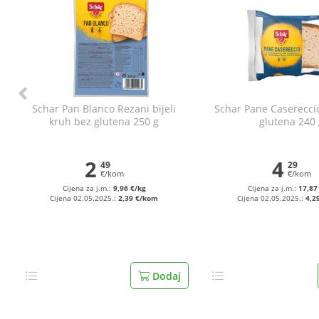
Schar Pan Blanco Rezani bijeli
Schar Pane Caserecci
kruh bez glutena 250 g
glutena 240 
2
4
49
29
€/kom
€/kom
Cijena za j.m.:
9,96 €/kg
Cijena za j.m.:
17,87
Cijena 02.05.2025.:
2,39 €/kom
Cijena 02.05.2025.:
4,2
Dodaj