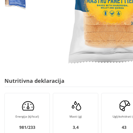
Nutritivna deklaracija
Energija (kJ/kcal)
Masti (g)
Ugljikohidrati (
981/233
3,4
43