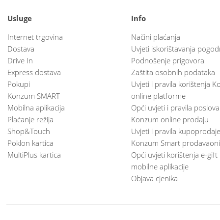
Usluge
Info
Internet trgovina
Načini plaćanja
Dostava
Uvjeti iskorištavanja pogod
Drive In
Podnošenje prigovora
Express dostava
Zaštita osobnih podataka
Pokupi
Uvjeti i pravila korištenja
Konzum SMART
online platforme
Mobilna aplikacija
Opći uvjeti i pravila poslov
Plaćanje režija
Konzum online prodaju
Shop&Touch
Uvjeti i pravila kupoprodaj
Poklon kartica
Konzum Smart prodavaoni
MultiPlus kartica
Opći uvjeti korištenja e-gift
mobilne aplikacije
Objava cjenika