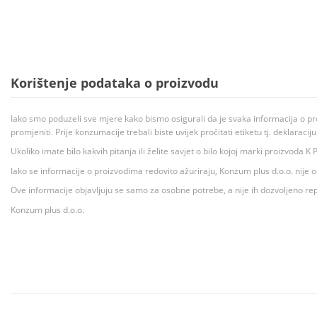
Korištenje podataka o proizvodu
Iako smo poduzeli sve mjere kako bismo osigurali da je svaka informacija o pr
promjeniti. Prije konzumacije trebali biste uvijek pročitati etiketu tj. deklaraci
Ukoliko imate bilo kakvih pitanja ili želite savjet o bilo kojoj marki proizvoda
Iako se informacije o proizvodima redovito ažuriraju, Konzum plus d.o.o. nije
Ove informacije objavljuju se samo za osobne potrebe, a nije ih dozvoljeno rep
Konzum plus d.o.o.