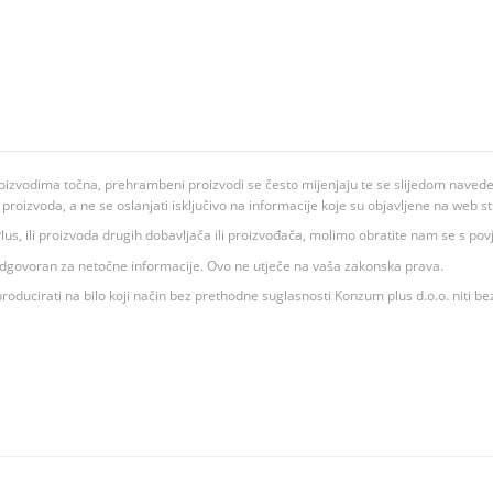
oizvodima točna, prehrambeni proizvodi se često mijenjaju te se slijedom navedeno
ju proizvoda, a ne se oslanjati isključivo na informacije koje su objavljene na web st
 K Plus, ili proizvoda drugih dobavljača ili proizvođača, molimo obratite nam se s p
 odgovoran za netočne informacije. Ovo ne utječe na vaša zakonska prava.
roducirati na bilo koji način bez prethodne suglasnosti Konzum plus d.o.o. niti be