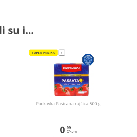
 su i...
SUPER PRILIKA
!
Podravka Pasirana rajčica 500 g
0
99
€/kom