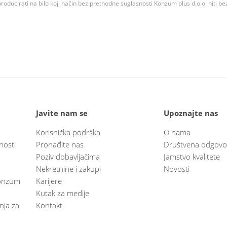
roducirati na bilo koji način bez prethodne suglasnosti Konzum plus d.o.o. niti be
Javite nam se
Upoznajte nas
Korisnička podrška
O nama
nosti
Pronađite nas
Društvena odgovo
Poziv dobavljačima
Jamstvo kvalitete
Nekretnine i zakupi
Novosti
 Konzum
Karijere
Kutak za medije
anja za
Kontakt