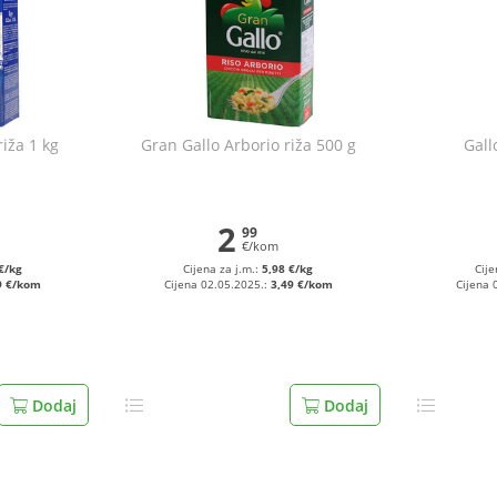
riža 1 kg
Gran Gallo Arborio riža 500 g
Gall
2
99
€/kom
€/kg
Cijena za j.m.:
5,98 €/kg
Cije
9 €/kom
Cijena 02.05.2025.:
3,49 €/kom
Cijena 
Dodaj
Dodaj