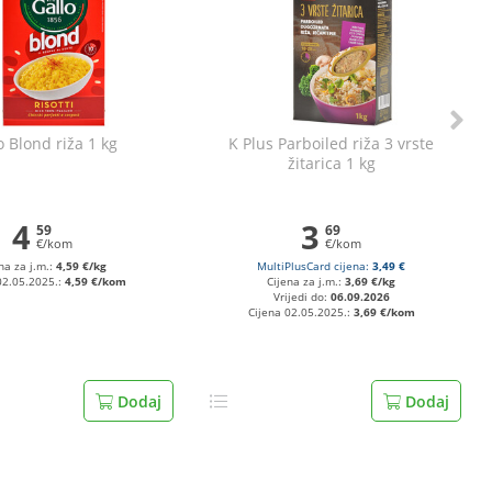
o Blond riža 1 kg
K Plus Parboiled riža 3 vrste
žitarica 1 kg
4
3
59
69
€/kom
€/kom
na za j.m.:
4,59 €/kg
MultiPlusCard cijena:
3,49 €
02.05.2025.:
4,59 €/kom
Cijena za j.m.:
3,69 €/kg
Vrijedi do:
06.09.2026
Cijena 02.05.2025.:
3,69 €/kom
Dodaj
Dodaj