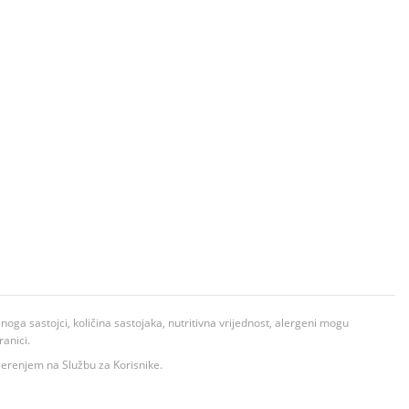
ga sastojci, količina sastojaka, nutritivna vrijednost, alergeni mogu
ranici.
ovjerenjem na Službu za Korisnike.