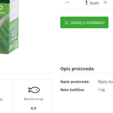
kom
DODAJ U KOŠARICU
Opis proizvoda
Naziv proizvoda:
Bijela d
Neto količina:
1 kg
g)
Bjelančevine (g)
6,9