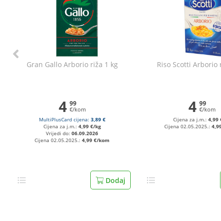
Gran Gallo Arborio riža 1 kg
Riso Scotti Arborio 
4
4
99
99
€/kom
€/kom
MultiPlusCard cijena:
3,89 €
Cijena za j.m.:
4,99 
Cijena za j.m.:
4,99 €/kg
Cijena 02.05.2025.:
4,9
Vrijedi do:
06.09.2026
Cijena 02.05.2025.:
4,99 €/kom
Dodaj