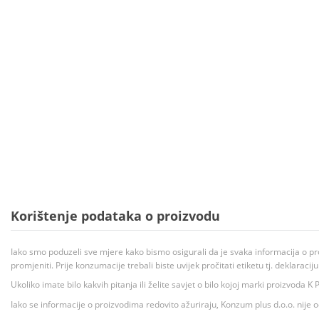
Korištenje podataka o proizvodu
Iako smo poduzeli sve mjere kako bismo osigurali da je svaka informacija o pr
promjeniti. Prije konzumacije trebali biste uvijek pročitati etiketu tj. deklaraci
Ukoliko imate bilo kakvih pitanja ili želite savjet o bilo kojoj marki proizvoda
Iako se informacije o proizvodima redovito ažuriraju, Konzum plus d.o.o. nije