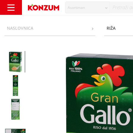
Asortiman
Gran Gallo Originario riža 1 kg - Konzum
NASLOVNICA
RIŽA