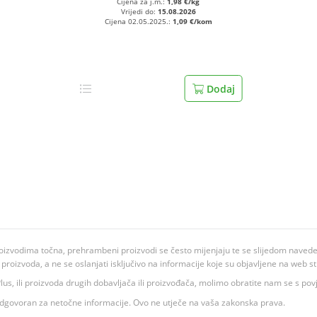
Cijena za j.m.:
1,98 €/kg
Vrijedi do:
15.08.2026
Cijena 02.05.2025.:
1,09 €/kom
Dodaj
oizvodima točna, prehrambeni proizvodi se često mijenjaju te se slijedom navedeno
ju proizvoda, a ne se oslanjati isključivo na informacije koje su objavljene na web st
 K Plus, ili proizvoda drugih dobavljača ili proizvođača, molimo obratite nam se s p
 odgovoran za netočne informacije. Ovo ne utječe na vaša zakonska prava.