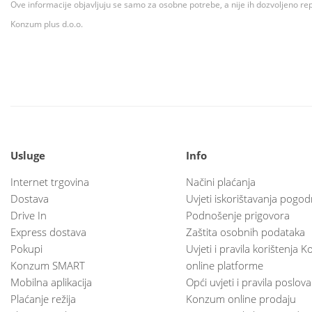
Ove informacije objavljuju se samo za osobne potrebe, a nije ih dozvoljeno rep
Konzum plus d.o.o.
Usluge
Info
Internet trgovina
Načini plaćanja
Dostava
Uvjeti iskorištavanja pogod
Drive In
Podnošenje prigovora
Express dostava
Zaštita osobnih podataka
Pokupi
Uvjeti i pravila korištenja
Konzum SMART
online platforme
Mobilna aplikacija
Opći uvjeti i pravila poslov
Plaćanje režija
Konzum online prodaju