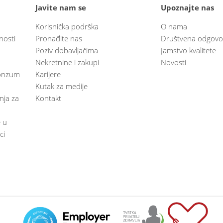
Javite nam se
Upoznajte nas
Korisnička podrška
O nama
nosti
Pronađite nas
Društvena odgovo
Poziv dobavljačima
Jamstvo kvalitete
Nekretnine i zakupi
Novosti
 Konzum
Karijere
Kutak za medije
anja za
Kontakt
e u
ci