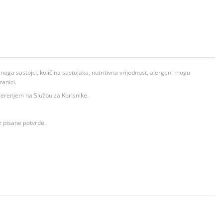
ga sastojci, količina sastojaka, nutritivna vrijednost, alergeni mogu
ranici.
ovjerenjem na Službu za Korisnike.
z pisane potvrde.