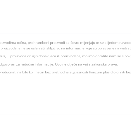
oizvodima točna, prehrambeni proizvodi se često mijenjaju te se slijedom navedeno
ju proizvoda, a ne se oslanjati isključivo na informacije koje su objavljene na web st
 K Plus, ili proizvoda drugih dobavljača ili proizvođača, molimo obratite nam se s p
 odgovoran za netočne informacije. Ovo ne utječe na vaša zakonska prava.
roducirati na bilo koji način bez prethodne suglasnosti Konzum plus d.o.o. niti be