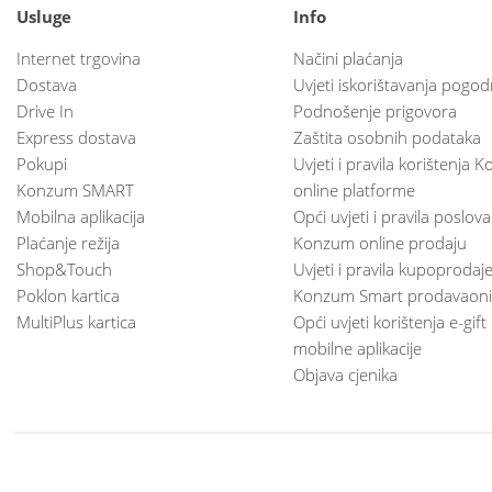
Usluge
Info
Internet trgovina
Načini plaćanja
Dostava
Uvjeti iskorištavanja pogod
Drive In
Podnošenje prigovora
Express dostava
Zaštita osobnih podataka
Pokupi
Uvjeti i pravila korištenja
Konzum SMART
online platforme
Mobilna aplikacija
Opći uvjeti i pravila poslov
Plaćanje režija
Konzum online prodaju
Shop&Touch
Uvjeti i pravila kupoprodaj
Poklon kartica
Konzum Smart prodavaoni
MultiPlus kartica
Opći uvjeti korištenja e-gift
mobilne aplikacije
Objava cjenika