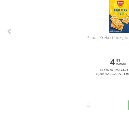
Schar Krekeri bez glu
4
99
€/kom
Cijena za j.m.:
23,76
Cijena 02.05.2025.:
4,9