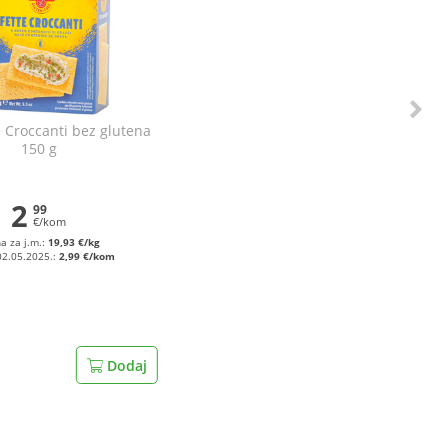
e Croccanti bez glutena
150 g
2
99
€/kom
na za j.m.:
19,93 €/kg
02.05.2025.:
2,99 €/kom
Dodaj