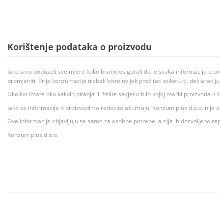
Korištenje podataka o proizvodu
Iako smo poduzeli sve mjere kako bismo osigurali da je svaka informacija o pr
promjeniti. Prije konzumacije trebali biste uvijek pročitati etiketu tj. deklaraci
Ukoliko imate bilo kakvih pitanja ili želite savjet o bilo kojoj marki proizvoda
Iako se informacije o proizvodima redovito ažuriraju, Konzum plus d.o.o. nije
Ove informacije objavljuju se samo za osobne potrebe, a nije ih dozvoljeno rep
Konzum plus d.o.o.