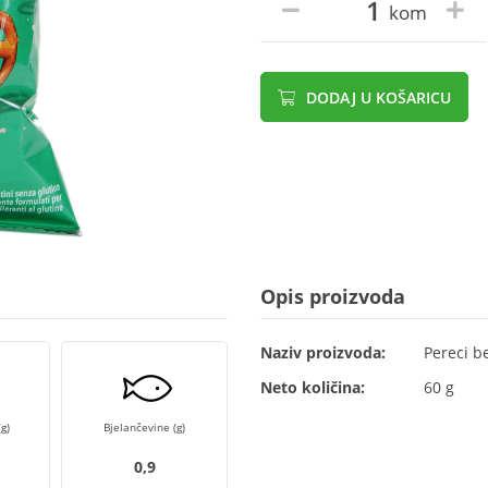
kom
DODAJ U KOŠARICU
Opis proizvoda
Naziv proizvoda:
Pereci b
Neto količina:
60 g
g)
Bjelančevine (g)
0,9