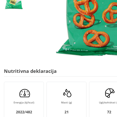
Nutritivna deklaracija
Energija (kJ/kcal)
Masti (g)
Ugljikohidrati (
2022/482
21
72