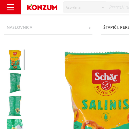
Asortiman
Schar Salinis Pereci 60 g - Konzum
NASLOVNICA
ŠTAPIĆI, PER