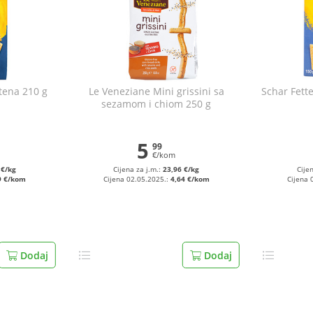
tena 210 g
Le Veneziane Mini grissini sa
Schar Fett
sezamom i chiom 250 g
5
99
€/kom
 €/kg
Cijena za j.m.:
23,96 €/kg
Cije
9 €/kom
Cijena 02.05.2025.:
4,64 €/kom
Cijena 
Dodaj
Dodaj