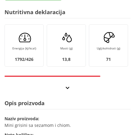
Nutritivna deklaracija
Energija (kJ/kcal)
Masti (g)
Ugljikohidrati (g)
1792/426
13,8
71
Opis proizvoda
Naziv proizvoda:
Mini grisini sa sezamom i chiom.
Neto količina: