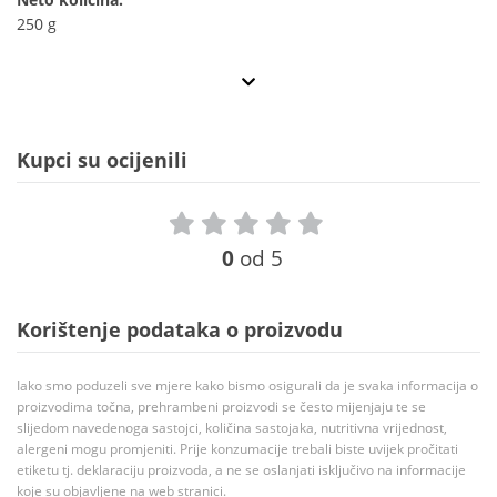
250 g
Kupci su ocijenili
0
od 5
Korištenje podataka o proizvodu
Iako smo poduzeli sve mjere kako bismo osigurali da je svaka informacija o
proizvodima točna, prehrambeni proizvodi se često mijenjaju te se
slijedom navedenoga sastojci, količina sastojaka, nutritivna vrijednost,
alergeni mogu promjeniti. Prije konzumacije trebali biste uvijek pročitati
etiketu tj. deklaraciju proizvoda, a ne se oslanjati isključivo na informacije
koje su objavljene na web stranici.