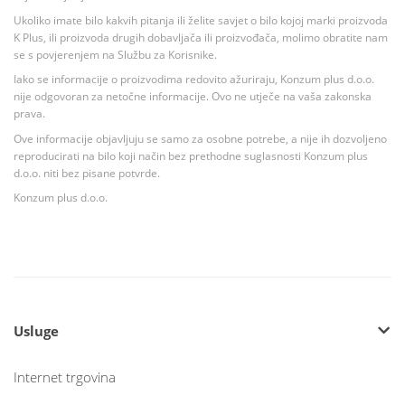
Ukoliko imate bilo kakvih pitanja ili želite savjet o bilo kojoj marki proizvoda
K Plus, ili proizvoda drugih dobavljača ili proizvođača, molimo obratite nam
se s povjerenjem na Službu za Korisnike.
Iako se informacije o proizvodima redovito ažuriraju, Konzum plus d.o.o.
nije odgovoran za netočne informacije. Ovo ne utječe na vaša zakonska
prava.
Ove informacije objavljuju se samo za osobne potrebe, a nije ih dozvoljeno
reproducirati na bilo koji način bez prethodne suglasnosti Konzum plus
d.o.o. niti bez pisane potvrde.
Konzum plus d.o.o.
Usluge
Internet trgovina