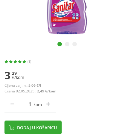
(1)
3
29
€/kom
Cijena za j.m.:
5,06 €/l
Cijena 02.05.2025.:
2,49 €/kom
kom
DODAJ U KOŠARICU