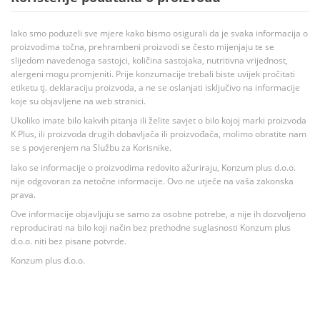
Iako smo poduzeli sve mjere kako bismo osigurali da je svaka informacija o
proizvodima točna, prehrambeni proizvodi se često mijenjaju te se
slijedom navedenoga sastojci, količina sastojaka, nutritivna vrijednost,
alergeni mogu promjeniti. Prije konzumacije trebali biste uvijek pročitati
etiketu tj. deklaraciju proizvoda, a ne se oslanjati isključivo na informacije
koje su objavljene na web stranici.
Ukoliko imate bilo kakvih pitanja ili želite savjet o bilo kojoj marki proizvoda
K Plus, ili proizvoda drugih dobavljača ili proizvođača, molimo obratite nam
se s povjerenjem na Službu za Korisnike.
Iako se informacije o proizvodima redovito ažuriraju, Konzum plus d.o.o.
nije odgovoran za netočne informacije. Ovo ne utječe na vaša zakonska
prava.
Ove informacije objavljuju se samo za osobne potrebe, a nije ih dozvoljeno
reproducirati na bilo koji način bez prethodne suglasnosti Konzum plus
d.o.o. niti bez pisane potvrde.
Konzum plus d.o.o.