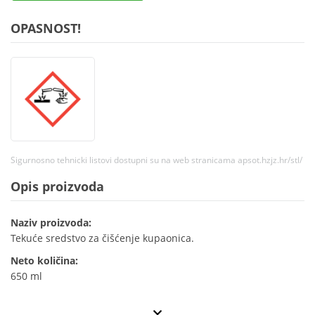
OPASNOST!
Sigurnosno tehnicki listovi dostupni su na web stranicama apsot.hzjz.hr/stl/
Opis proizvoda
Naziv proizvoda:
Tekuće sredstvo za čišćenje kupaonica.
Neto količina:
650 ml