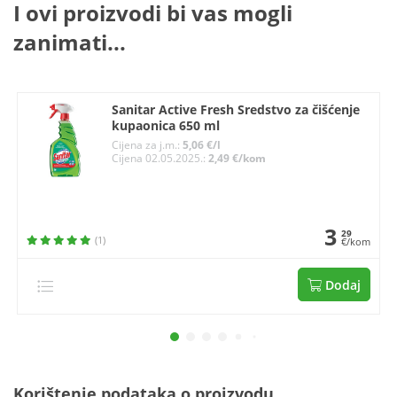
I ovi proizvodi bi vas mogli
zanimati...
Sanitar Active Fresh Sredstvo za čišćenje
kupaonica 650 ml
Cijena za j.m.:
5,06 €/l
Cijena 02.05.2025.:
2,49 €/kom
3
29
(1)
€/kom
Dodaj
Korištenje podataka o proizvodu