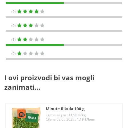
(0)
(0)
(1)
(0)
I ovi proizvodi bi vas mogli
zanimati...
Minute Rikula 100 g
Cijena za j.m.:
11,90 €/kg
Cijena 02.05.2025.:
1,19 €/kom