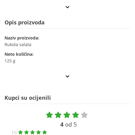
Opis proizvoda
Naziv proizvoda:
Rukola salata
Neto količina:
125 g
Kupci su ocijenili
4
od 5
(1)